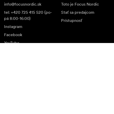
info@focusnordic.sk
Toto je Focus Nordic
tel: +420 725 415 520 (po-
Stať sa predajcom
pá 8:00-16:00)
Prístupnosť
Instagram
Facebook
YouTube
LinkedIn
Inšpirácia
Ambasádori
Inšpirácia & obsah
Kampane
Novinky
Mediálna banka