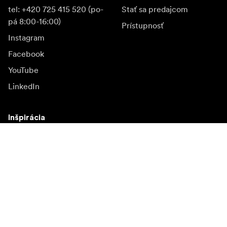
tel: +420 725 415 520 (po-
Stať sa predajcom
pá 8:00-16:00)
Prístupnosť
Instagram
Facebook
YouTube
LinkedIn
Inšpirácia
Ambasádori
Inšpirácia & obsah
Kampane
Novinky
Mediálna banka
Firmvér a jeho aktualizácie