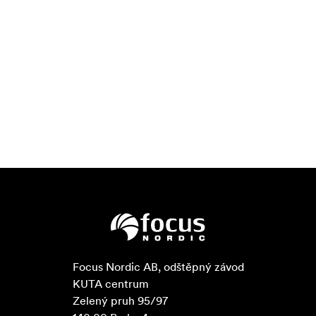
Focus Nordic AB, odštěpný závod

KUTA centrum

Zelený pruh 95/97
