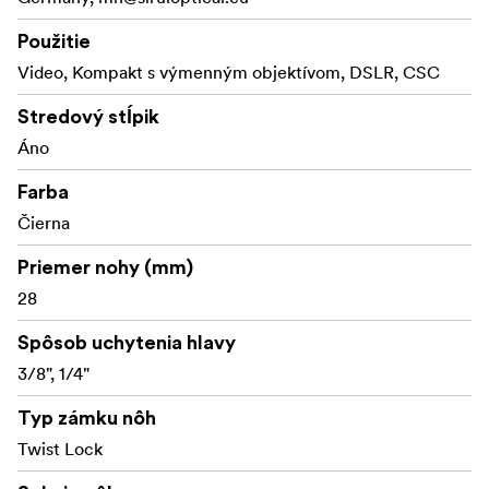
Použitie
Video, Kompakt s výmenným objektívom, DSLR, CSC
Stredový stĺpik
Áno
Farba
Čierna
Priemer nohy (mm)
28
Spôsob uchytenia hlavy
3/8", 1/4"
Typ zámku nôh
Twist Lock