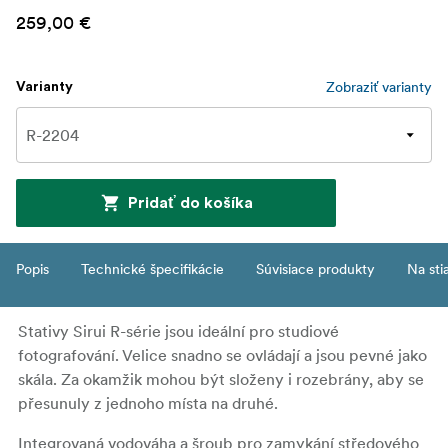
259,00 €
Zobraziť varianty
Varianty
Pridať do košíka
Popis
Technické špecifikácie
Súvisiace produkty
Na sti
Stativy Sirui R-série jsou ideální pro studiové
fotografování. Velice snadno se ovládají a jsou pevné jako
skála. Za okamžik mohou být složeny i rozebrány, aby se
přesunuly z jednoho místa na druhé.
Integrovaná vodováha a šroub pro zamykání středového