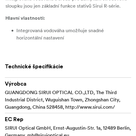
sloupku jsou jen základní funkce stativů Sirui R-série.
Hlavní vlastnosti:
Integrovaná vodováha umožňuje snadné
horizontální nastavení
Středový sloupek může být převrácen pro
neobvyklé snímky z nízkých úhlů
Technické špecifikácie
Pro rychlost a pohodlí je každá noha vybavena
automatickým mechanismem zámku úhlu
Výrobca
2 polohy úhlu nohou pro použití na nerovném
GUANGDONG SIRUI OPTICAL CO.,LTD, The Third
terénu
Industrial District, Wuguishan Town, Zhongshan City,
Guangdong, China 528458, http://www.sirui.com/
Provedení z hliníku nebo uhlíkových vláken (dle
modelu)
EC Rep
Zatahovací kovové hroty na patkách nohou pro
SIRUI Optical GmbH, Ernst-Augustin-Str. 1a, 12489 Berlin,
venkovní fotografování
Germany,
mh@siruioptical.eu