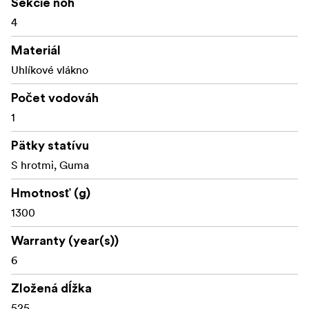
Sekcie nôh
4
Materiál
Uhlíkové vlákno
Počet vodováh
1
Pätky statívu
S hrotmi, Guma
Hmotnosť (g)
1300
Warranty (year(s))
6
Zložená dĺžka
525