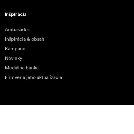
Inšpirácia
Ambasádori
Inšpirácia & obsah
Kampane
Novinky
Mediálna banka
Firmvér a jeho aktualizácie
Odoberať novinky
Získajte najnovšie informácie o produktoch, inšpiráciu a
špeciálne ponuky.