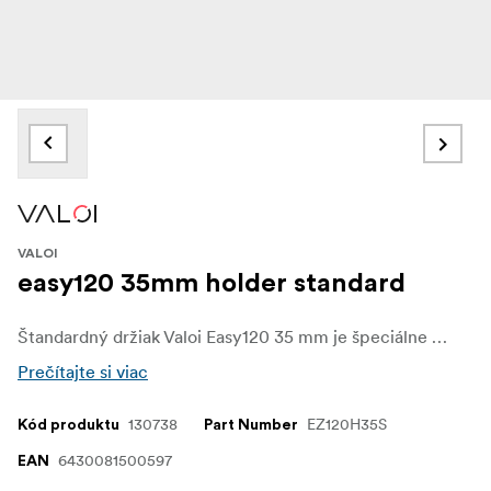
VALOI
easy120 35mm holder standard
Štandardný držiak Valoi Easy120 35 mm je špeciálne navrhnutý na skenovanie negatívov 35 mm filmov, čo zaručuje dokonalé zarovnanie a optimálne výsledky. Je prispôsobený jedinečným rozmerom tohto formátu a má presne dimenzovanú bránu, ktorá blokuje prebytočné svetlo a zabezpečuje presné rámovanie.
Prečítajte si viac
130738
EZ120H35S
Kód produktu
Part Number
6430081500597
EAN