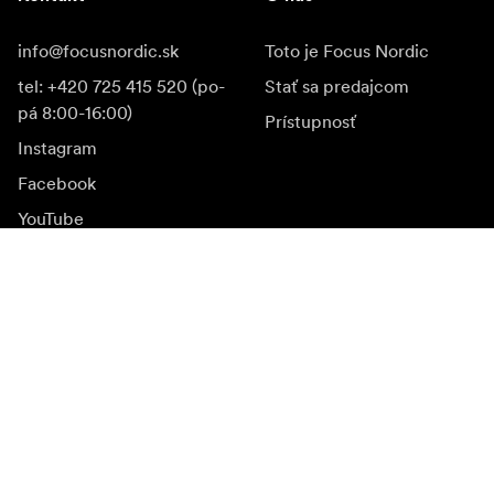
info@focusnordic.sk
Toto je Focus Nordic
tel: +420 725 415 520 (po-
Stať sa predajcom
pá 8:00-16:00)
Prístupnosť
Instagram
Facebook
YouTube
LinkedIn
Inšpirácia
Ambasádori
Inšpirácia & obsah
Kampane
Novinky