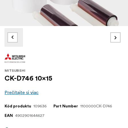
MITSUBISHI
CK-D746 10x15
Prečítajte si viac
109636
1100000CK-D746
Kód produktu
Part Number
4902901644627
EAN