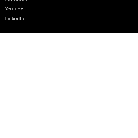
YouTube
LinkedIn
Inšpirácia
Ambasádori
Inšpirácia & obsah
Kampane
Novinky
Mediálna banka
Firmvér a jeho aktualizácie
Odoberať novinky