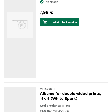
Na sklade
7,99 €
Pridať do košíka
MITSUBISHI
Albums for double-sided prints,
15x15 (White Spark)
114865
Kód produktu
8437010459566
EAN