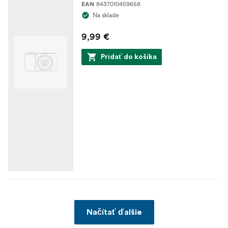
8437010459658
EAN
Na sklade
9,99 €
Pridať do košíka
Načítať ďalšie