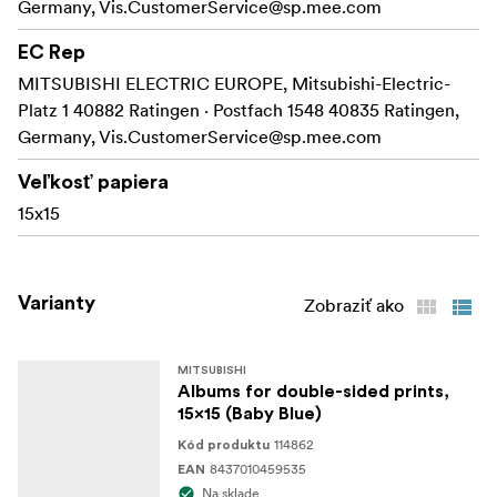
Germany,
Vis.CustomerService@sp.mee.com
EC Rep
MITSUBISHI ELECTRIC EUROPE, Mitsubishi-Electric-
Platz 1 40882 Ratingen · Postfach 1548 40835 Ratingen,
Germany,
Vis.CustomerService@sp.mee.com
Veľkosť papiera
15x15
Varianty
Zobraziť ako
MITSUBISHI
Albums for double-sided prints,
15x15 (Baby Blue)
114862
Kód produktu
8437010459535
EAN
Na sklade