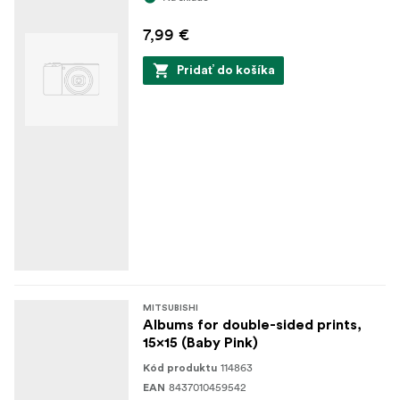
7,99 €
Pridať do košíka
MITSUBISHI
Albums for double-sided prints,
15x15 (Baby Pink)
114863
Kód produktu
8437010459542
EAN