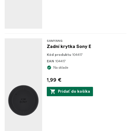
SAMYANG
Zadní krytka Sony E
104417
Kód produktu
104417
EAN
Na sklade
1,99 €
Pridať do košíka