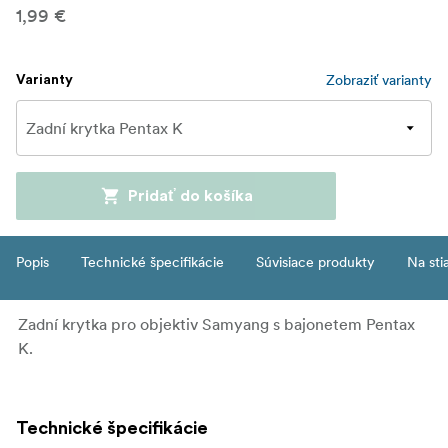
1,99 €
Zobraziť varianty
Varianty
Pridať do košíka
Popis
Technické špecifikácie
Súvisiace produkty
Na sti
Zadní krytka pro objektiv Samyang s bajonetem Pentax
K.
Technické špecifikácie