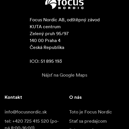
Focus Nordic AB, odštěpný závod

KUTA centrum

Zelený pruh 95/97

140 00 Praha 4

Česká Republika

ICO: 51 895 193
Nájsť na Google Maps
Kontakt
O nás
info@focusnordic.sk
Toto je Focus Nordic
tel: +420 725 415 520 (po-
Stať sa predajcom
pá 8:00-16:00)