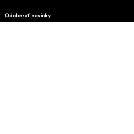
Odoberať novinky
Získajte najnovšie informácie o produktoch, inšpiráciu a
špeciálne ponuky.
Súkromná osoba
Predajca
Prihlásiť sa
Navštívte ďalší miestny trh