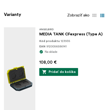
prevents accidental case opening.
Varianty
Zobraziť ako
ANGELBIRD
MEDIA TANK CFexpress (Type A)
123935
Kód produktu
9120056586141
EAN
Na sklade
108,00 €
Pridať do košíka