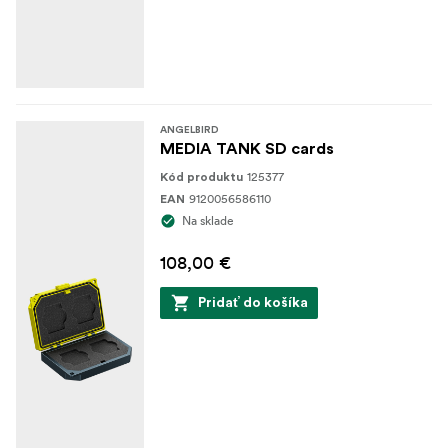
ANGELBIRD
MEDIA TANK SD cards
125377
Kód produktu
9120056586110
EAN
Na sklade
108,00 €
Pridať do košíka