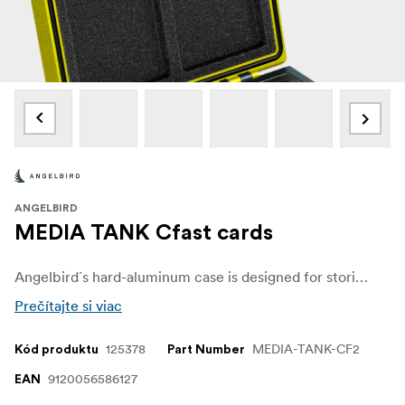
ANGELBIRD
MEDIA TANK Cfast cards
Angelbird´s hard-aluminum case is designed for storing and transporting up to 4 memory cards and comes with a durable secure locking mechanism that prevents accidental case opening.
Prečítajte si viac
125378
MEDIA-TANK-CF2
Kód produktu
Part Number
9120056586127
EAN