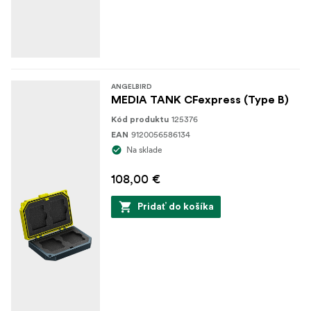
ANGELBIRD
MEDIA TANK CFexpress (Type B)
125376
Kód produktu
9120056586134
EAN
Na sklade
108,00 €
Pridať do košíka