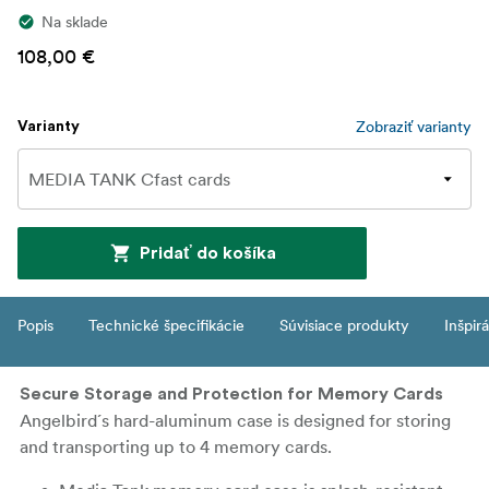
Na sklade
108,00 €
Zobraziť varianty
Varianty
Pridať do košíka
Popis
Technické špecifikácie
Súvisiace produkty
Inšpir
Secure Storage and Protection for Memory Cards
Angelbird´s hard-aluminum case is designed for storing
and transporting up to 4 memory cards.