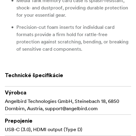
Media Tank memory card case is splash-resistant,
shock- and dustproof, providing durable protection
for your essential gear.
Precision-cut foam inserts for individual card
formats provide a firm hold for rattle-free
protection against scratching, bending, or breaking
of sensitive card components.
Durable Lock-Solid locking mechanism keeps the
case confidently shut, protecting valuable data and
Technické špecifikácie
preventing accidental case opening.
Pocket-sized, lightweight case slides easily into a
Výrobca
camera bag or back pocket, while the bright yellow
Angelbird Technologies GmbH, Steinebach 18, 6850
color makes it easy to find.
Dornbirn, Austria,
support@angelbird.com
DURABLE AND SECURE LOCKING SYSTEM FOR
Prepojenie
Angelbird´s Media Tank comes with a
PEACE OF MIND
USB-C (3.0), HDMI output (Type D)
durable Lock-Solid secure locking mechanism that