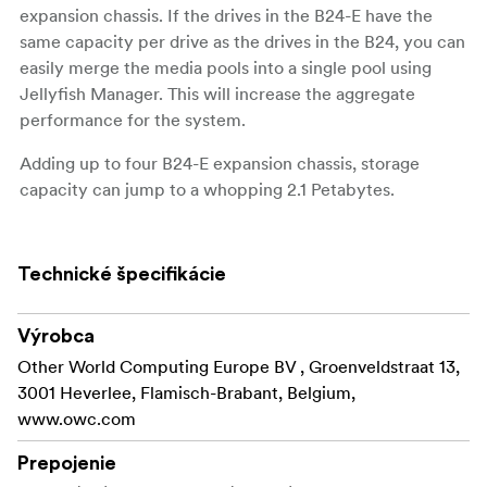
expansion chassis. If the drives in the B24-E have the
same capacity per drive as the drives in the B24, you can
easily merge the media pools into a single pool using
Jellyfish Manager. This will increase the aggregate
performance for the system.
Adding up to four B24-E expansion chassis, storage
capacity can jump to a whopping 2.1 Petabytes.
4U, 24-bay storage expansion for Jellyfish B24
Technické špecifikácie
384TB raw SATA HDD pool / 227TB in RAID Z2
Connects to Jellyfish B24 head unit via SAS cable
Výrobca
Includes (2) spare HDDs
Other World Computing Europe BV , Groenveldstraat 13,
3001 Heverlee, Flamisch-Brabant, Belgium,
3 year warranty
www.owc.com
Prepojenie