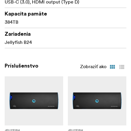
USB-C (3.0), HDMI output (Type D)
Kapacita pamäte
384TB
Zariadenia
Jellyfish B24
Príslušenstvo
Zobraziť ako
JELLYFISH
JELLYFISH