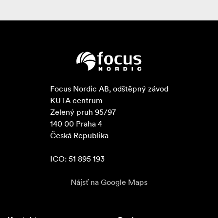
Focus Nordic AB, odštěpný závod

KUTA centrum

Zelený pruh 95/97

140 00 Praha 4

Česká Republika

ICO: 51 895 193
Nájsť na Google Maps