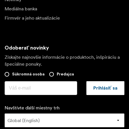
Mediálna banka
Firmvér a jeho aktualizácie
Odoberať novinky
Získajte najnovšie informácie o produktoch, inšpiráciu a
špeciálne ponuky.
Súkromná osoba
Predajca
Prihlásiť sa
Navštívte ďalší miestny trh