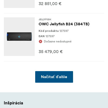
32 851,00 €
JELLYFISH
OWC Jellyfish B24 (384TB)
127597
Kód produktu
127597
EAN
Dočasne nedostupné
35 479,00 €
Načítať ďalšie
Inšpirácia