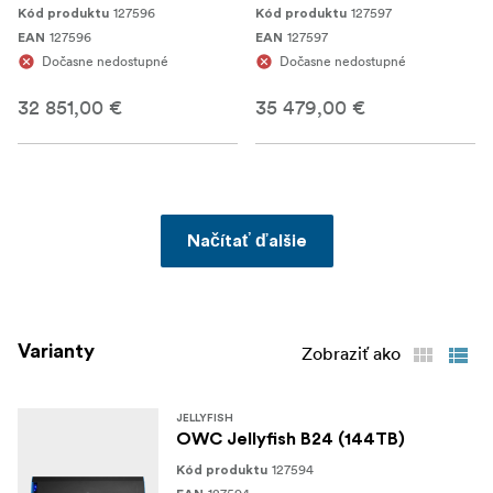
127596
127597
Kód produktu
Kód produktu
127596
127597
EAN
EAN
Dočasne nedostupné
Dočasne nedostupné
32 851,00 €
35 479,00 €
Načítať ďalšie
Varianty
Zobraziť ako
JELLYFISH
OWC Jellyfish B24 (144TB)
127594
Kód produktu