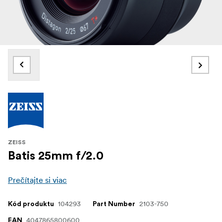
ZEISS
Batis 25mm f/2.0
Prečítajte si viac
104293
2103-750
Kód produktu
Part Number
4047865800600
EAN