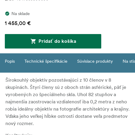
Na sklade
1 455,00 €
Pridať do košíka
Popis
Technické špecifikácie
Súvisiace produkty
Na sti
Širokouhlý objektív pozostávajúci z 10 členov v 8
skupinách. Štyri členy sú z oboch strán asférické, päť je
vyrobených zo špeciálneho skla. Uhol 82 stupňov a
najmenšia zaostrovacia vzdialenosť iba 0,2 metra z neho
robia ideálny objektív na fotografie architektúry a krajiny.
Vďaka jeho veľkej hĺbke ostrosti dostane veľa predmetov
nový rozmer.