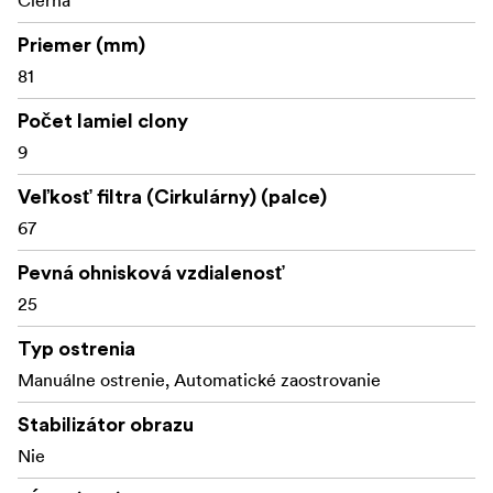
Čierna
Pracovná vzdialenosť: 0,13 m –
nekonečno
Priemer (mm)
81
Uhol záberu (diag. /horiz. /vert.):
Počet lamiel clony
Priemer obrazu:
9
Pole objektu pri minimálnej vzdialenosti objektu**:
Veľkosť filtra (Cirkulárny) (palce)
Zväčšenie pri minimálnej vzdialenosti objektu:
67
Filtrový závit: M67 x 0,75
Pevná ohnisková vzdialenosť
Priemer (max.):
25
Priemer ostriaceho prstenca:
Typ ostrenia
Manuálne ostrenie, Automatické zaostrovanie
Dĺžka (bez krytiek objektívu):
Stabilizátor obrazu
Dĺžka (s krytkami objektívu):
Nie
Hmotnosť (bez krytiek objektívu):