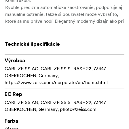
Konštrukcia:
Rýchle precízne automatické zaostrovanie, podporuje aj
manuálne ostrenie, takže si používateľ môže vybrať to,
ktoré sa mu práve hodí. Elegantný moderný dizajn ako pri
rade Otus, dobre sa s ním manipuluje. Objektív je
vybavený OLED displejom, na ktorom sa zobrazuje
vzdialenosť k predmetu (od ohniskovej roviny) a hĺbka
Technické špecifikácie
ostrosti pri zvolenej clone.
Objektív je odolný proti nepriaznivým vplyvom počasia.
Výrobca
Technické údaje pre ZEISS Batis 2/25
CARL ZEISS AG, CARL-ZEISS STRASE 22, 73447
OBERKOCHEN, Germany,
Ohnisková vzdialenosť:
https://www.zeiss.com/corporate/en/home.html
Rozsah clony:
EC Rep
Členy/skupiny:
CARL ZEISS AG, CARL-ZEISS STRASE 22, 73447
OBERKOCHEN, Germany,
photo@zeiss.com
Rozsah zaostrenia: 0,2 m –
nekonečno
Farba