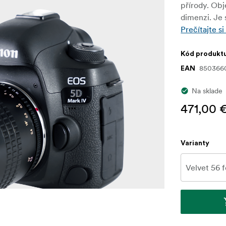
přírody. Obj
dimenzi. Je
Prečítajte si
Kód produkt
850366
EAN
Na sklade
471,00 
Varianty