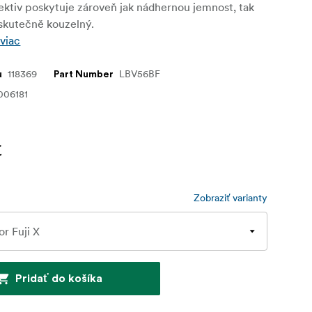
ektiv poskytuje zároveň jak nádhernou jemnost, tak
 skutečně kouzelný.
 viac
118369
LBV56BF
u
Part Number
006181
€
Zobraziť varianty
Pridať do košíka