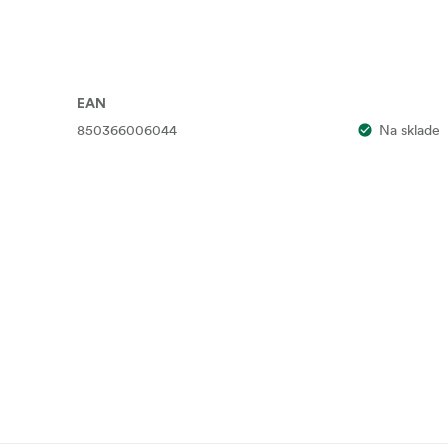
EAN
850366006044
Na sklade