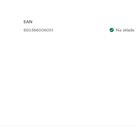
EAN
850366006051
Na sklade