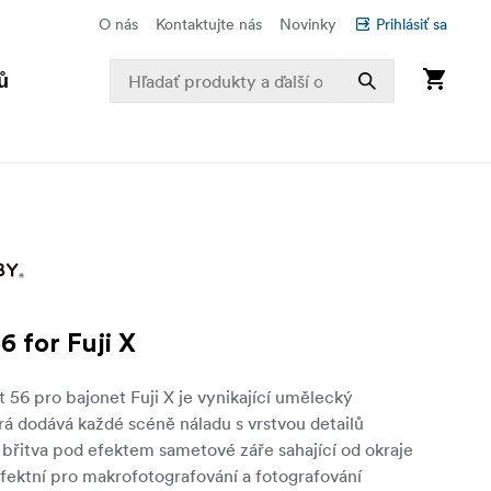
O nás
Kontaktujte nás
Novinky
Prihlásiť sa
ů
6 for Fuji X
 56 pro bajonet Fuji X je vynikající umělecký
erá dodává každé scéně náladu s vrstvou detailů
 břitva pod efektem sametové záře sahající od okraje
rfektní pro makrofotografování a fotografování