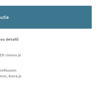
nutie
ou detailů
žší clonou je
ireflexním
 mm, která je