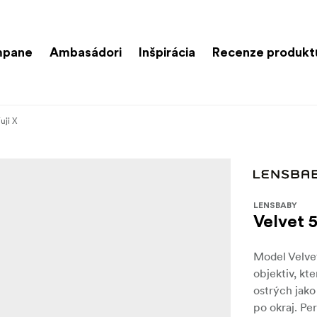
mpane
Ambasádori
Inšpirácia
Recenze produkt
uji X
LENSBABY
Velvet 5
Model Velvet
objektiv, kt
ostrých jako
po okraj. Pe