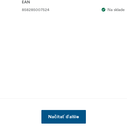
EAN
858285007524
Na sklade
Načítať ďalšie