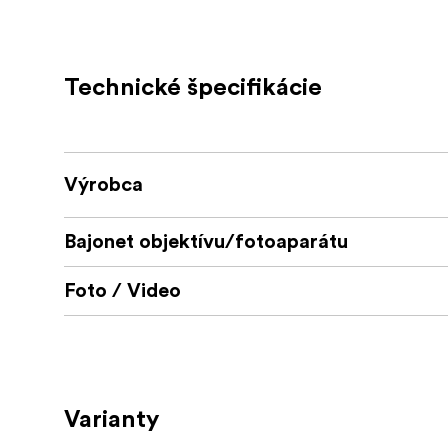
Určený pro snímače full-frame
K dispozici s několika různými bajonety
Technické špecifikácie
Výrobca
Bajonet objektívu/fotoaparátu
Foto / Video
Varianty