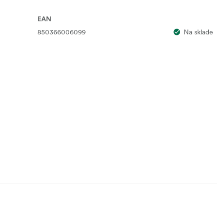
EAN
850366006099
Na sklade