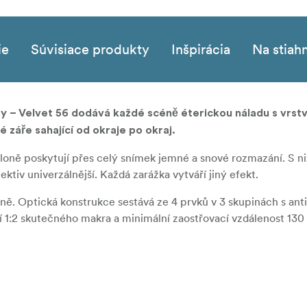
ie
Súvisiace produkty
Inšpirácia
Na stiah
y – Velvet 56 dodává každé scéně éterickou náladu s vrstv
záře sahající od okraje po okraj.
 cloně poskytují přes celý snímek jemné a snové rozmazání. S ni
ktiv univerzálnější. Každá zarážka vytváří jiný efekt.
učně. Optická konstrukce sestává ze 4 prvků v 3 skupinách s ant
 1:2 skutečného makra a minimální zaostřovací vzdálenost 130