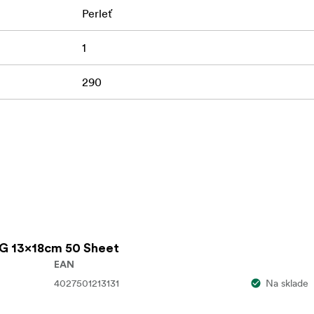
Perleť
1
290
90G 13x18cm 50 Sheet
EAN
4027501213131
Na sklade