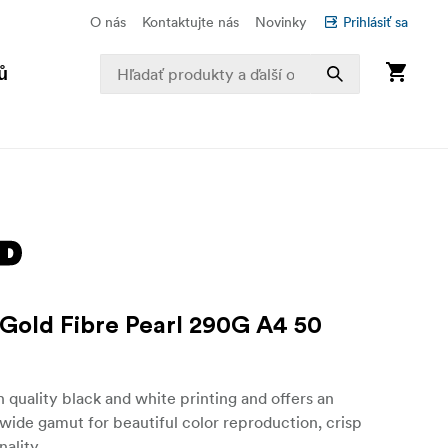
O nás
Kontaktujte nás
Novinky
Prihlásiť sa
ů
 Gold Fibre Pearl 290G A4 50
gh quality black and white printing and offers an
wide gamut for beautiful color reproduction, crisp
nality.