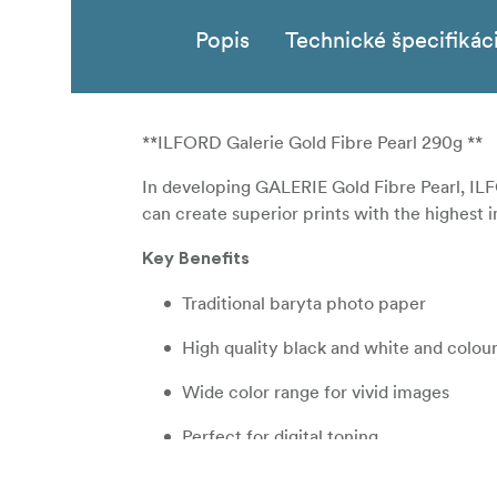
Popis
Technické špecifikác
**ILFORD Galerie Gold Fibre Pearl 290g **
In developing GALERIE Gold Fibre Pearl, ILF
can create superior prints with the highest 
Key Benefits
Traditional baryta photo paper
High quality black and white and colou
Wide color range for vivid images
Perfect for digital toning
Excellent sharpness