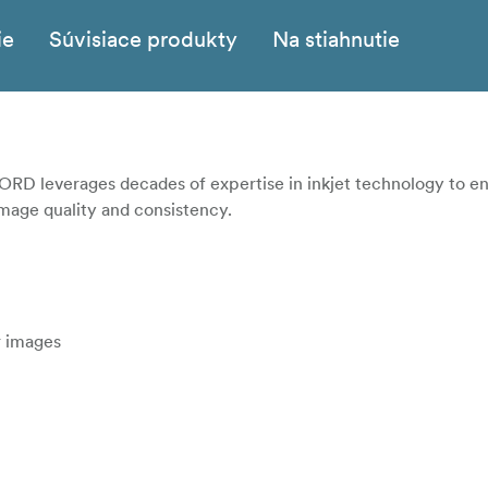
ie
Súvisiace produkty
Na stiahnutie
ORD leverages decades of expertise in inkjet technology to ens
image quality and consistency.
r images