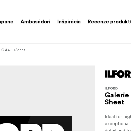
mpane
Ambasádori
Inšpirácia
Recenze produkt
90G A4 50 Sheet
ILFORD
Galerie
Sheet
Ideal for hi
exceptional 
detail and to