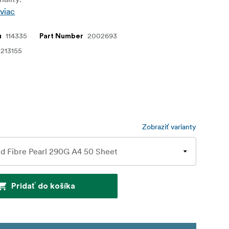
 viac
114335
2002693
u
Part Number
213155
Zobraziť varianty
Pridať do košíka