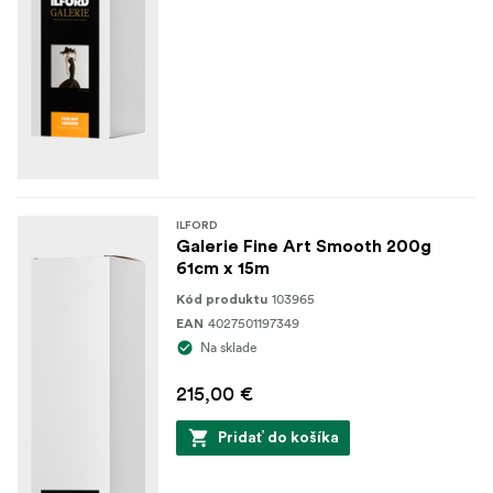
ILFORD
Galerie Fine Art Smooth 200g
61cm x 15m
103965
Kód produktu
4027501197349
EAN
Na sklade
215,00 €
Pridať do košíka