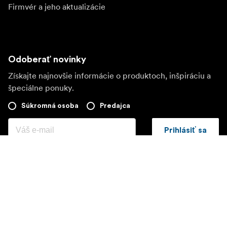
Firmvér a jeho aktualizácie
Odoberať novinky
Získajte najnovšie informácie o produktoch, inšpiráciu a
špeciálne ponuky.
Súkromná osoba
Predajca
Prihlásiť sa
Navštívte ďalší miestny trh