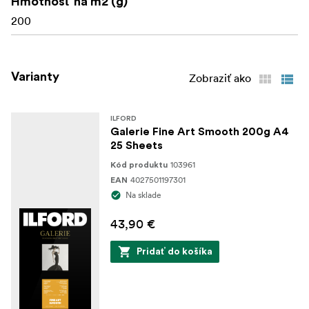
Hmotnosť na m2 (g)
Ink type: Pigment
200
Varianty
Zobraziť ako
ILFORD
Galerie Fine Art Smooth 200g A4
25 Sheets
103961
Kód produktu
4027501197301
EAN
Na sklade
43,90 €
Pridať do košíka