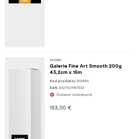
ILFORD
Galerie Fine Art Smooth 200g
43,2cm x 15m
103964
Kód produktu
4027501197332
EAN
Dočasne nedostupné
153,00 €