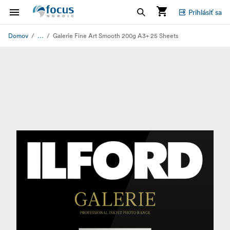
Prihlásiť sa
...
Domov
Galerie Fine Art Smooth 200g A3+ 25 Sheets