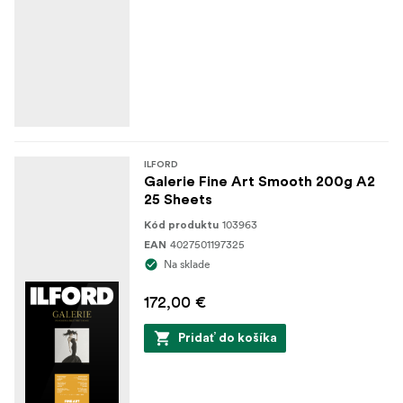
ILFORD
Galerie Fine Art Smooth 200g A2
25 Sheets
103963
Kód produktu
4027501197325
EAN
Na sklade
172,00 €
Pridať do košíka