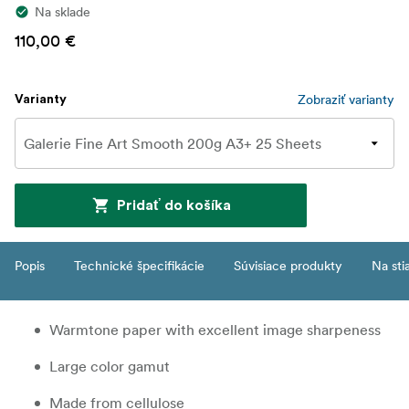
Na sklade
110,00 €
Zobraziť varianty
Varianty
Pridať do košíka
Popis
Technické špecifikácie
Súvisiace produkty
Na sti
Warmtone paper with excellent image sharpeness
Large color gamut
Made from cellulose