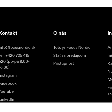
Kontakt
O nás
In
info@focusnordic.sk
Toto je Focus Nordic
Am
tel: +420 725 415
Stať sa predajcom
In
520 (po-pá 8:00-
Prístupnosť
K
16:00)
No
Instagram
Me
Facebook
Fi
YouTube
ak
LinkedIn