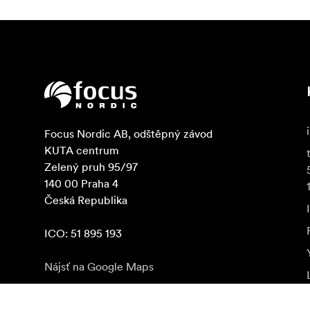
Focus Nordic AB, odštěpný závod

KUTA centrum

Zelený pruh 95/97

140 00 Praha 4

Česká Republika

ICO: 51 895 193
Nájsť na Google Maps