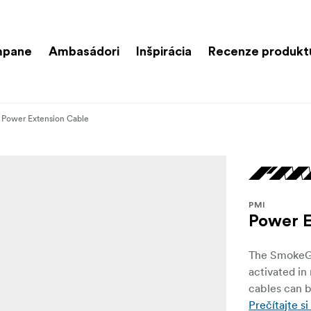
mpane
Ambasádori
Inšpirácia
Recenze produkt
Power Extension Cable
PMI
Power E
The SmokeGE
activated in
cables can b
Prečítajte si