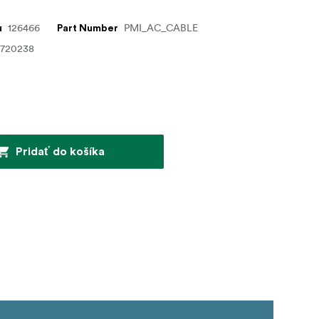
126466
PMI_AC_CABLE
u
Part Number
0720238
Pridať do košíka