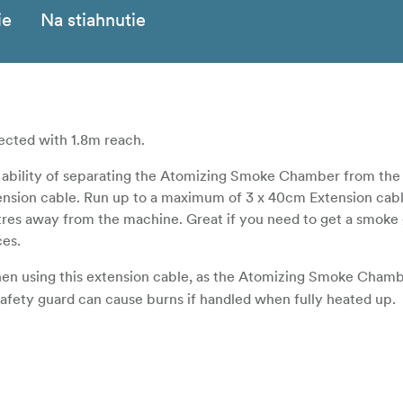
ie
Na stiahnutie
ected with 1.8m reach.
ability of separating the Atomizing Smoke Chamber from the
sion cable. Run up to a maximum of 3 x 40cm Extension cabl
es away from the machine. Great if you need to get a smoke 
ces.
en using this extension cable, as the Atomizing Smoke Cham
ety guard can cause burns if handled when fully heated up.