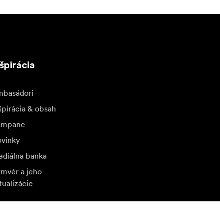
špirácia
basádori
špirácia & obsah
ampane
vinky
diálna banka
rmvér a jeho
tualizácie