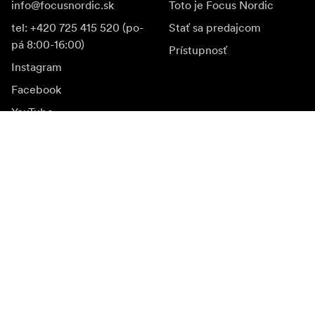
info@focusnordic.sk
Toto je Focus Nordic
tel: +420 725 415 520 (po-
Stať sa predajcom
pá 8:00-16:00)
Prístupnosť
Instagram
Facebook
YouTube
LinkedIn
Inšpirácia
Ambasádori
Inšpirácia & obsah
Kampane
Novinky
Mediálna banka