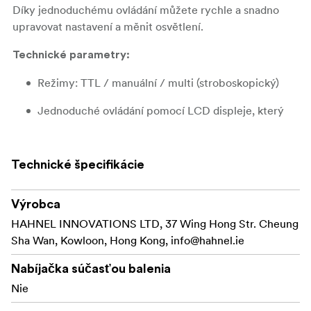
Díky jednoduchému ovládání můžete rychle a snadno
upravovat nastavení a měnit osvětlení.
Technické parametry:
Režimy: TTL / manuální / multi (stroboskopický)
Jednoduché ovládání pomocí LCD displeje, který
ukazuje stav každé skupiny
TTL průchozí sáňky na vysílači umožňují
Technické špecifikácie
kombinovat ovladač s E-TTL blesky nebo s jinými
TTL zařízeními, jako je např. Canon ST-E3 nebo
Výrobca
Hähnel Tuff TTL
HAHNEL INNOVATIONS LTD, 37 Wing Hong Str. Cheung
Digitální komunikační kanál DCM zajišťuje
Sha Wan, Kowloon, Hong Kong,
info@hahnel.ie
spolehlivé připojení
Nabíjačka súčasťou balenia
Dosah více než 100 metrů
Nie
Vstup Mini USB pro externí napájení nebo