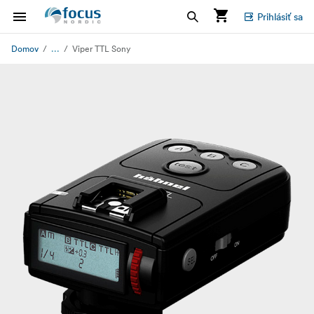
Prihlásiť sa
...
Domov
Viper TTL Sony