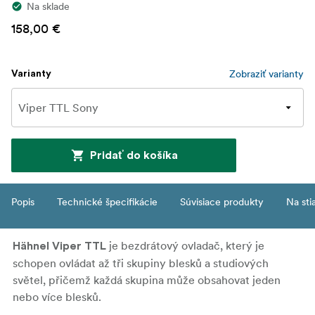
Na sklade
158,00 €
Zobraziť varianty
Varianty
Pridať do košíka
Popis
Technické špecifikácie
Súvisiace produkty
Na sti
je bezdrátový ovladač, který je
Hähnel Viper TTL
schopen ovládat až tři skupiny blesků a studiových
světel, přičemž každá skupina může obsahovat jeden
nebo více blesků.