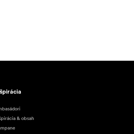
špirácia
basádori
špirácia & obsah
ampane