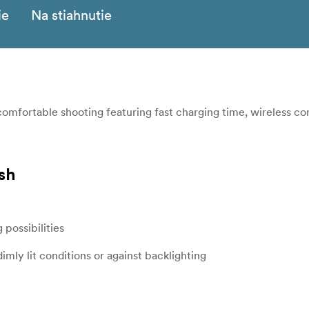
ie
Na stiahnutie
omfortable shooting featuring fast charging time, wireless co
sh
 possibilities
imly lit conditions or against backlighting