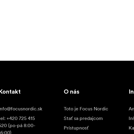
Kontakt
O nás
In
info@focusnordic.sk
Toto je Focus Nordic
Am
tel: +420 725 415
Stať sa predajcom
In
520 (po-pá 8:00-
Prístupnosť
K
16:00)