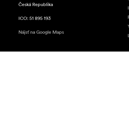
Česká Republika

ICO: 51 895 193
Nájsť na Google Maps
Odoberať novinky
Získajte najnovšie informácie o produktoch, inšpiráci
Súkromná osoba
Predajca