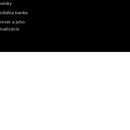
vinky
diálna banka
rmvér a jeho
tualizácie
štívte ďalší miestny trh