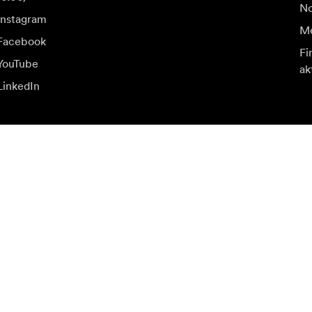
No
Instagram
Me
Facebook
Fi
YouTube
ak
LinkedIn
u a špeciálne ponuky.
Nav
Prihlásiť sa