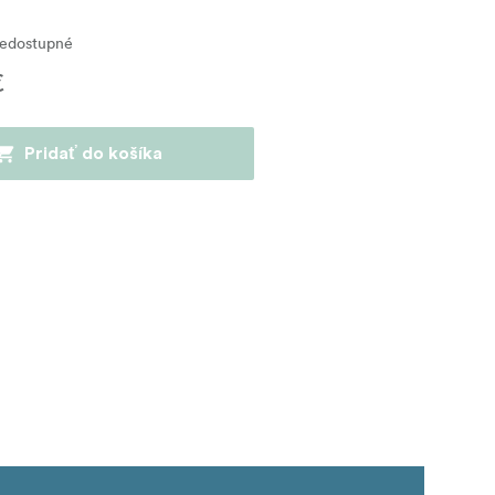
edostupné
€
Pridať do košíka