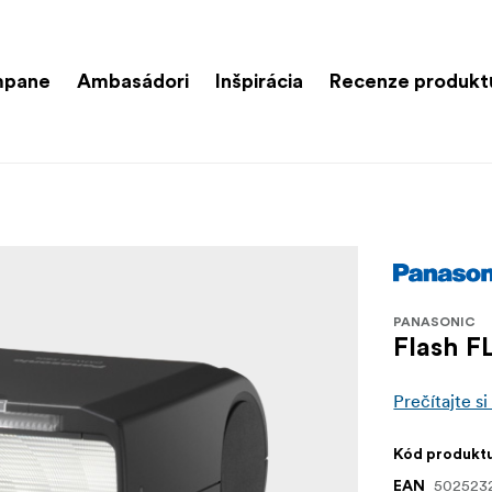
mpane
Ambasádori
Inšpirácia
Recenze produkt
PANASONIC
Flash F
Prečítajte si
Kód produkt
502523
EAN