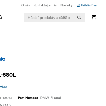
O nás
Kontaktujte nás
Novinky
Prihlásiť sa
ů
L-580L
 viac
101767
DMW-FL580L
u
Part Number
2786510