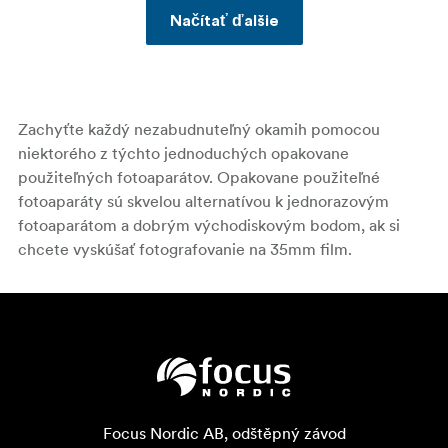
Načítať ďalšie
Zachyťte každý nezabudnuteľný okamih pomocou
niektorého z týchto jednoduchých opakovane
použiteľných fotoaparátov. Opakovane použiteľné
fotoaparáty sú skvelou alternatívou k jednorazovým
fotoaparátom a dobrým východiskovým bodom, ak si
chcete vyskúšať fotografovanie na 35mm film.
Focus Nordic AB, odštěpný závod
