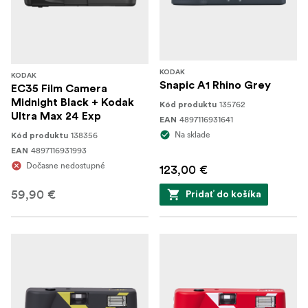
KODAK
KODAK
Snapic A1 Rhino Grey
EC35 Film Camera
Midnight Black + Kodak
135762
Kód produktu
Ultra Max 24 Exp
4897116931641
EAN
Na sklade
138356
Kód produktu
4897116931993
EAN
Dočasne nedostupné
123,00 €
59,90 €
Pridať do košíka