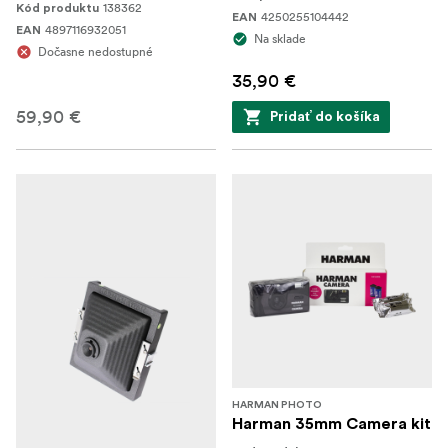
138362
Kód produktu
4250255104442
EAN
4897116932051
EAN
Na sklade
Dočasne nedostupné
35,90 €
59,90 €
Pridať do košíka
HARMAN PHOTO
Harman 35mm Camera kit