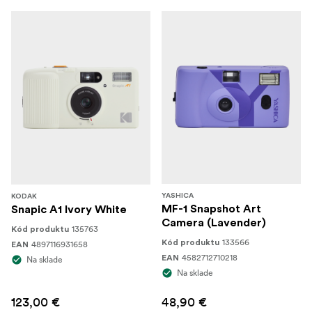
YASHICA
KODAK
MF-1 Snapshot Art
Snapic A1 Ivory White
Camera (Lavender)
135763
Kód produktu
133566
Kód produktu
4897116931658
EAN
4582712710218
EAN
Na sklade
Na sklade
123,00 €
48,90 €