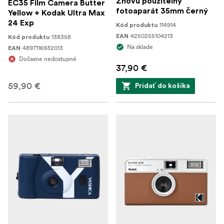
Znovu použitelný
EC35 Film Camera Butter
fotoaparát 35mm černý
Yellow + Kodak Ultra Max
24 Exp
114914
Kód produktu
4250255104213
138358
EAN
Kód produktu
Na sklade
4897116932013
EAN
Dočasne nedostupné
37,90 €
59,90 €
Pridať do košíka