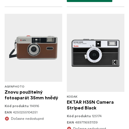
AGFAPHOTO
Znovu použitelný
KODAK
fotoaparát 35mm hnědý
EKTAR H35N Camera
114916
Kód produktu
Striped Black
4250255104251
EAN
125174
Kód produktu
Dočasne nedostupné
4897116931139
EAN
Dočasne nedostupné