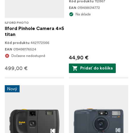
112867
Kód produktu
019498014772
EAN
Na sklade
ILFORD PHOTO
Ilford Pinhole Camera 4x5
titan
4421172566
Kód produktu
019498176524
EAN
Dočasne nedostupné
44,90 €
499,00 €
Pridať do košíka
Nový