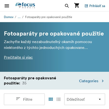
Prihlásiť sa
...
Domov
Fotoaparáty pre opakované použitie
Fotoaparáty pre opakované použitie
Zachyťte každý nezabudnuteľný okamih pomocou
niektorého z týchto jednoduchých opakovane
použiteľných fotoaparátov. Opakovane použiteľné
Prečítajte si viac
fotoaparáty sú skvelou alternatívou k jednorazovým
fotoaparátom a dobrým východiskovým bodom, ak si
chcete vyskúšať fotografovanie na 35mm film.
Fotoaparáty pre opakované
Categories
35
použitie
:
Filtre