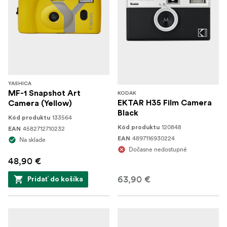
YASHICA
MF-1 Snapshot Art
KODAK
EKTAR H35 Film Camera
Camera (Yellow)
Black
133564
Kód produktu
120848
Kód produktu
4582712710232
EAN
4897116930224
EAN
Na sklade
Dočasne nedostupné
48,90 €
63,90 €
Pridať do košíka