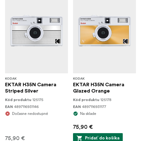
KODAK
KODAK
EKTAR H35N Camera
EKTAR H35N Camera
Striped Silver
Glazed Orange
125175
125178
Kód produktu
Kód produktu
4897116931146
4897116931177
EAN
EAN
Dočasne nedostupné
Na sklade
75,90 €
75,90 €
Pridať do košíka