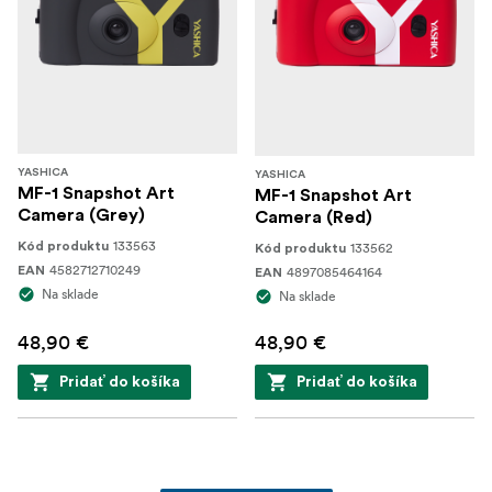
YASHICA
YASHICA
MF-1 Snapshot Art
MF-1 Snapshot Art
Camera (Grey)
Camera (Red)
133563
Kód produktu
133562
Kód produktu
4582712710249
EAN
4897085464164
EAN
Na sklade
Na sklade
48,90 €
48,90 €
Pridať do košíka
Pridať do košíka