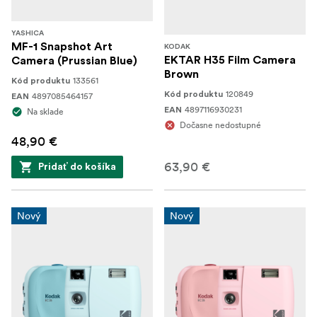
YASHICA
MF-1 Snapshot Art
KODAK
EKTAR H35 Film Camera
Camera (Prussian Blue)
Brown
133561
Kód produktu
120849
Kód produktu
4897085464157
EAN
4897116930231
EAN
Na sklade
Dočasne nedostupné
48,90 €
63,90 €
Pridať do košíka
Nový
Nový