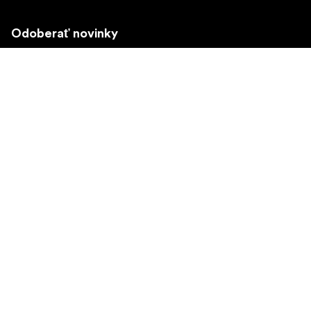
Odoberať novinky
Získajte najnovšie informácie o produktoch, inšpiráciu a
špeciálne ponuky.
Súkromná osoba
Predajca
Prihlásiť sa
Navštívte ďalší miestny trh