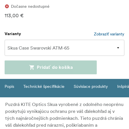
Dočasne nedostupné
113,00 €
Zobraziť varianty
Varianty
Pridať do košíka
Popis
Technické špecifikácie
Súvisiace produkty
Inšpir
Puzdrá KITE Optics Skua vyrobené z odolného neoprénu
poskytujú vynikajúcu ochranu pre váš ďalekohľad aj v
tých najnáročnejších podmienkach. Tieto puzdrá chránia
váš ďalekohľad pred nárazmi, poškriabaním a