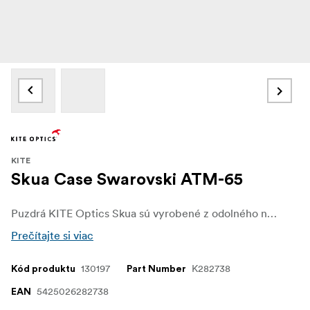
KITE
Skua Case Swarovski ATM-65
Puzdrá KITE Optics Skua sú vyrobené z odolného neoprénu a poskytujú vynikajúcu ochranu pre váš ďalekohľad aj v náročných podmienkach.
Prečítajte si viac
130197
K282738
Kód produktu
Part Number
5425026282738
EAN