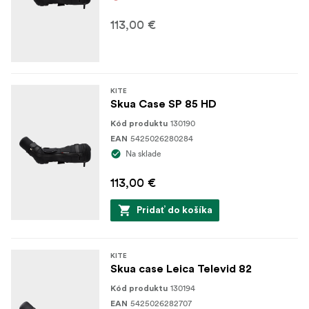
113,00 €
KITE
Skua Case SP 85 HD
130190
Kód produktu
5425026280284
EAN
Na sklade
113,00 €
Pridať do košíka
KITE
Skua case Leica Televid 82
130194
Kód produktu
5425026282707
EAN