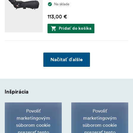
Na sklade
113,00 €
Pridať do košíka
Načítať ďalšie
Inšpirácia
Povoliť
Povoliť
marketingovým
marketingovým
súborom cookie
súborom cookie
prezerať tento
prezerať tento