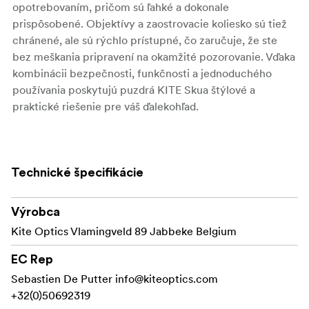
opotrebovaním, pričom sú ľahké a dokonale
prispôsobené. Objektívy a zaostrovacie koliesko sú tiež
chránené, ale sú rýchlo prístupné, čo zaručuje, že ste
bez meškania pripravení na okamžité pozorovanie. Vďaka
kombinácii bezpečnosti, funkčnosti a jednoduchého
používania poskytujú puzdrá KITE Skua štýlové a
praktické riešenie pre váš ďalekohľad.
Čo je súčasťou balenia:
Neoprénové puzdro Kite Optics Skua (špecifické
Technické špecifikácie
pre daný model).
Výrobca
Kite Optics Vlamingveld 89 Jabbeke Belgium
EC Rep
Sebastien De Putter
info@kiteoptics.com
+32(0)50692319