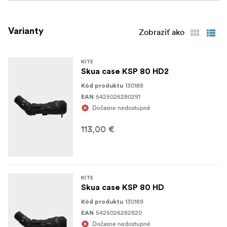
Varianty
Zobraziť ako
KITE
Skua case KSP 80 HD2
130188
Kód produktu
5425026280291
EAN
Dočasne nedostupné
113,00 €
KITE
Skua case KSP 80 HD
130189
Kód produktu
5425026282820
EAN
Dočasne nedostupné