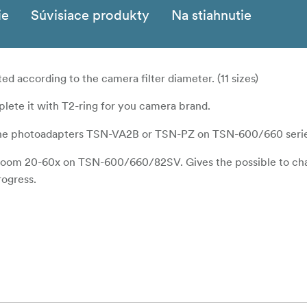
ie
Súvisiace produkty
Na stiahnutie
 according to the camera filter diameter. (11 sizes)
ete it with T2-ring for you camera brand.
he photoadapters TSN-VA2B or TSN-PZ on TSN-600/660 serie
zoom 20-60x on TSN-600/660/82SV. Gives the possible to ch
rogress.