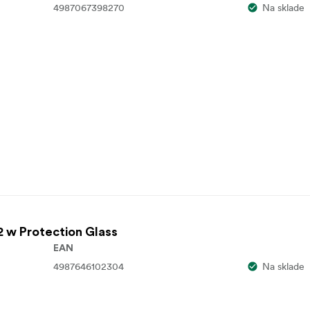
4987067398270
Na sklade
w Protection Glass
EAN
4987646102304
Na sklade