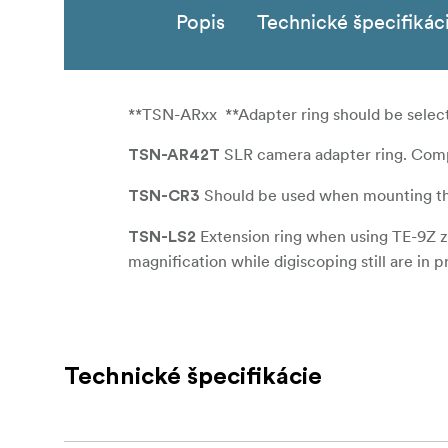
Popis
Technické špecifikác
**TSN-ARxx **Adapter ring should be selected
SLR camera adapter ring. Compl
TSN-AR42T
Should be used when mounting t
TSN-CR3
Extension ring when using TE-9Z 
TSN-LS2
magnification while digiscoping still are in p
Technické špecifikácie