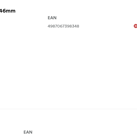
g 46mm
EAN
4987067398348
EAN