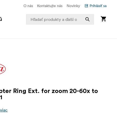
O nás
Kontaktujte nás
Novinky
Prihlásiť sa
ů
pter Ring Ext. for zoom 20-60x to
1
 viac