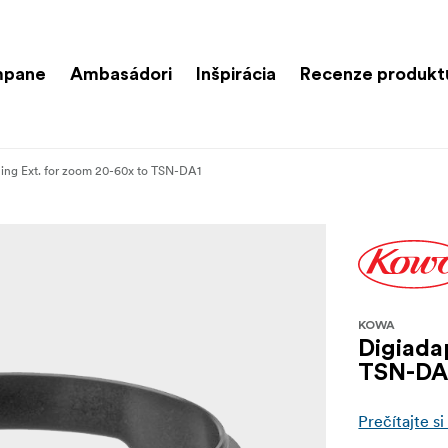
mpane
Ambasádori
Inšpirácia
Recenze produkt
Ring Ext. for zoom 20-60x to TSN-DA1
KOWA
Digiada
TSN-DA
Prečítajte si