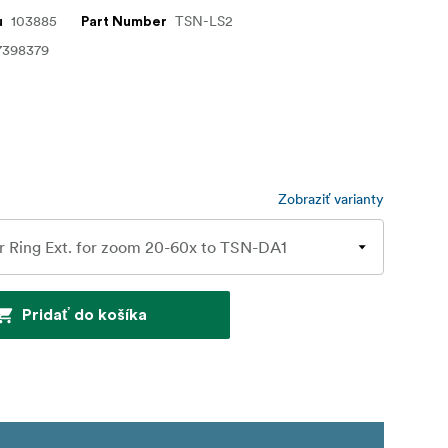
103885
TSN-LS2
u
Part Number
7398379
Zobraziť varianty
Pridať do košíka