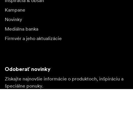
Inšpirácia & obsah
Kampane
Novinky
Mediálna banka
Firmvér a jeho aktualizácie
Odoberať novinky
Získajte najnovšie informácie o produktoch, inšpiráciu a
špeciálne ponuky.
Súkromná osoba
Predajca
Prihlásiť sa
Navštívte ďalší miestny trh