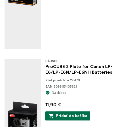
HÄHNEL
ProCUBE 2 Plate for Canon LP-
E6/LP-E6N/LP-E6NH Batteries
116479
Kód produktu
5099113405821
EAN
Na sklade
11,90 €
Pridať do košíka