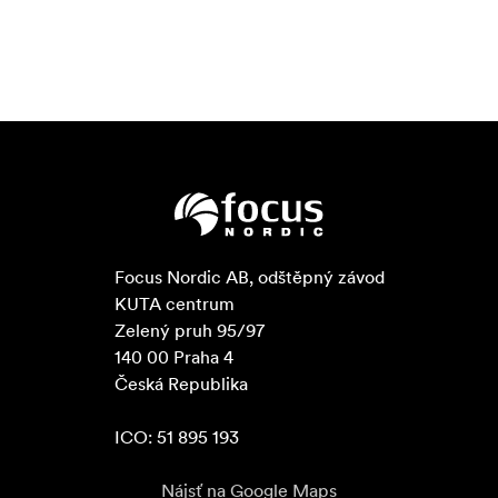
Focus Nordic AB, odštěpný závod

KUTA centrum

Zelený pruh 95/97

140 00 Praha 4

Česká Republika

ICO: 51 895 193
Nájsť na Google Maps