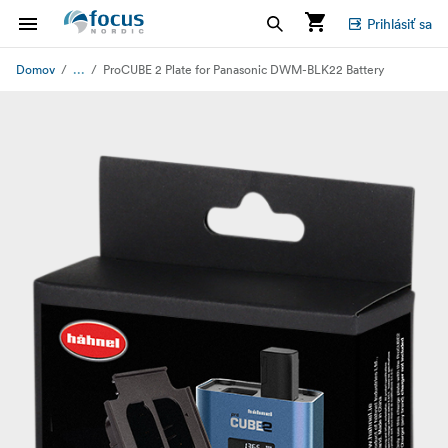
Prihlásiť sa
...
Domov
ProCUBE 2 Plate for Panasonic DWM-BLK22 Battery