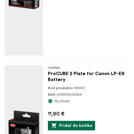
HÄHNEL
ProCUBE 2 Plate for Canon LP-E8
Battery
116480
Kód produktu
5099113505828
EAN
Na sklade
11,90 €
Pridať do košíka