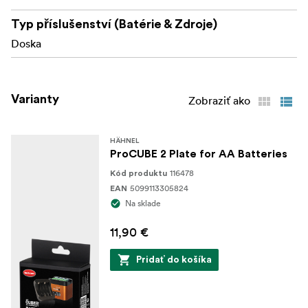
Typ příslušenství (Batérie & Zdroje)
Doska
Varianty
Zobraziť ako
HÄHNEL
ProCUBE 2 Plate for AA Batteries
116478
Kód produktu
5099113305824
EAN
Na sklade
11,90 €
Pridať do košíka