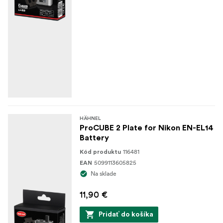
HÄHNEL
ProCUBE 2 Plate for Nikon EN-EL14
Battery
116481
Kód produktu
5099113605825
EAN
Na sklade
11,90 €
Pridať do košíka