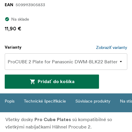
5099113905833
EAN
Na sklade
11,90 €
Zobraziť varianty
Varianty
Pridať do košíka
Popis
Technické špecifikácie
Súvisiace produkty
Na sti
Všetky dosky
sú kompatibilné so
Pro Cube Plates
všetkými nabíjačkami Hähnel Procube 2.