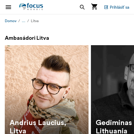
Prihlásiť sa
...
Domov
Litva
Ambasádori Litva
Andrius Laucius,
Gediminas 
Litva
Lithuania