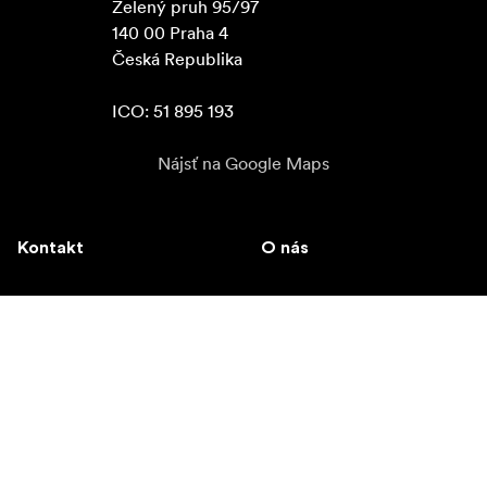
Zelený pruh 95/97

140 00 Praha 4

Česká Republika

ICO: 51 895 193
Nájsť na Google Maps
Kontakt
O nás
info@focusnordic.sk
Toto je Focus Nordic
tel: +420 725 415 520 (po-
Stať sa predajcom
pá 8:00-16:00)
Prístupnosť
Instagram
Facebook
YouTube