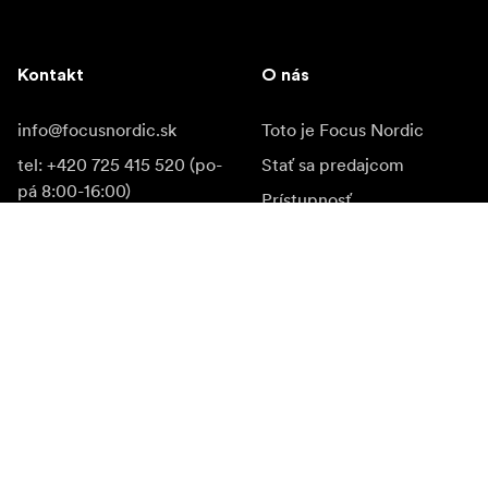
Kontakt
O nás
info@focusnordic.sk
Toto je Focus Nordic
tel: +420 725 415 520 (po-
Stať sa predajcom
pá 8:00-16:00)
Prístupnosť
Instagram
Facebook
YouTube
LinkedIn
Inšpirácia
Ambasádori
Inšpirácia & obsah