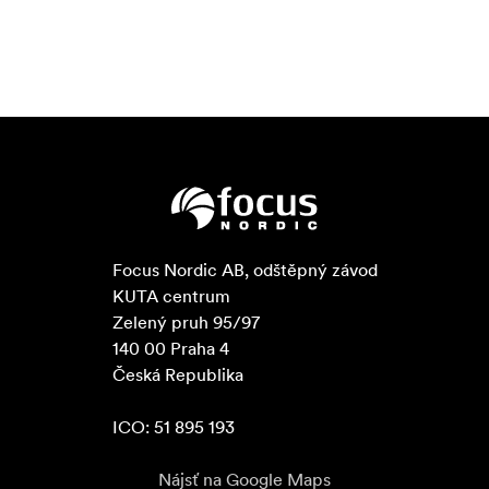
Focus Nordic AB, odštěpný závod

KUTA centrum

Zelený pruh 95/97

140 00 Praha 4

Česká Republika

ICO: 51 895 193
Nájsť na Google Maps