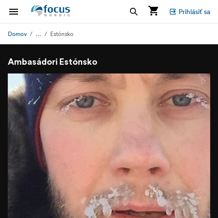
Prihlásiť sa
...
Domov
Estónsko
Ambasádori Estónsko