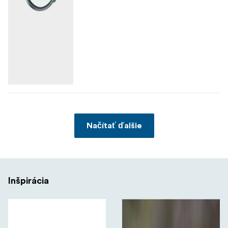
Načítať ďalšie
Inšpirácia