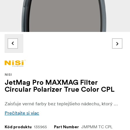
NISI
JetMag Pro MAXMAG Filter
Circular Polarizer True Color CPL
Zaisťuje verné farby bez teplejšieho nádechu, ktorý je typický pre mnohé iné CPL filtre. Filtry JETMAG od NiSi sú určené pre fotografov a kameramanov, ktorí vyžadujú rýchlosť, stabilitu a univerzálnosť pri každom zábere. Vďaka jedinečnej magnetickej konštrukcii umožňujú tieto filtre rýchlu a bezpečnú výmenu, čo tvorcom umožňuje plynule sa prispôsobovať meniacim sa svetelným a fotografickým podmienkam.
Prečítajte si viac
135965
JMPMM TC CPL
Kód produktu
Part Number