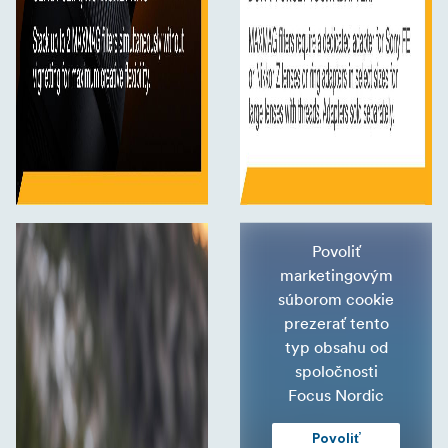
Povoliť
marketingovým
súborom cookie
prezerať tento
typ obsahu od
spoločnosti
Focus Nordic
Povoliť