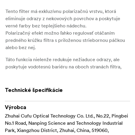
Tento filter má exkluzívnu polarizačnú vrstvu, ktorá
eliminuje odrazy z nekovových povrchov a poskytuje
verné farby bez teplejšieho nádechu.
Polarizačný efekt možno ľahko regulovať otáčaním
predného krúžku filtra s priloženou striebornou páčkou
alebo bez nej.
Táto funkcia nielenže redukuje nežiaduce odrazy, ale
poskytuje vodotesnú bariéru na oboch stranách filtra,
odolnosť proti poškriabaniu a zvýšenú odolnosť proti
mastnote.
To umožňuje jednoduché a efektívne čistenie od prachu,
Technické špecifikácie
odtlačkov prstov a vodných škvŕn.
Výrobca
Kompatibilný so systémom NiSi JetMag Pro MAXMAG –
funguje s objektívmi, ktoré majú závit na filter 82 – 105
Zhuhai Cufu Optical Technology Co. Ltd., No.22, Pingbei
mm, a so špeciálne navrhnutými držiakmi filtrov pre
No.1 Road, Nanping Science and Technology Industrial
objektívy bez závitu na filter.
Park, Xiangzhou District, Zhuhai, China, 519060,
O filtroch NiSi JETMAG