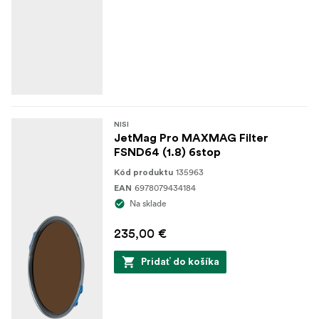
NISI
JetMag Pro MAXMAG Filter
FSND64 (1.8) 6stop
135963
Kód produktu
6978079434184
EAN
Na sklade
235,00 €
Pridať do košíka