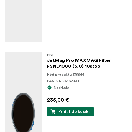
NISI
JetMag Pro MAXMAG Filter
FSND1000 (3.0) 10stop
135964
Kód produktu
6978079434191
EAN
Na sklade
235,00 €
Pridať do košíka