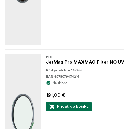
NISI
JetMag Pro MAXMAG Filter NC UV
135966
Kód produktu
6978079434214
EAN
Na sklade
191,00 €
Pridať do košíka