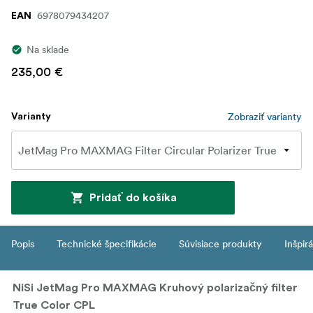
6978079434207
EAN
Na sklade
235,00 €
Zobraziť varianty
Varianty
Pridať do košíka
Popis
Technické špecifikácie
Súvisiace produkty
Inšpir
NiSi JetMag Pro MAXMAG Kruhový polarizačný filter
True Color CPL