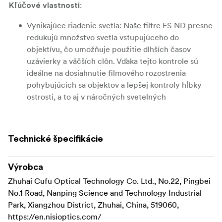
:
Kľúčové vlastnosti
Vynikajúce riadenie svetla: Naše filtre FS ND presne
redukujú množstvo svetla vstupujúceho do
objektívu, čo umožňuje použitie dlhších časov
uzávierky a väčších clôn. Vďaka tejto kontrole sú
ideálne na dosiahnutie filmového rozostrenia
pohybujúcich sa objektov a lepšej kontroly hĺbky
ostrosti, a to aj v náročných svetelných
podmienkach.
Plné spektrum: Tento filter je navrhnutý tak, aby
Technické špecifikácie
zachoval vernosť v celom farebnom spektre, a
zaručuje, že žiadny posun farieb nenaruší
autenticitu vašich zachytených snímok, čím
Výrobca
poskytuje realistické výsledky, ktoré vyžadujú
Zhuhai Cufu Optical Technology Co. Ltd., No.22, Pingbei
minimálne dodatočné spracovanie.
No.1 Road, Nanping Science and Technology Industrial
Park, Xiangzhou District, Zhuhai, China, 519060,
Na mieru pre objektívy ATHENA PL: Tento filter
https://en.nisioptics.com/
montovaný na zadnej strane je špeciálne