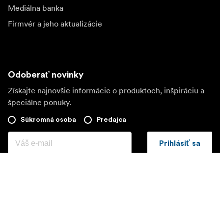
Mediálna banka
Firmvér a jeho aktualizácie
Odoberať novinky
Získajte najnovšie informácie o produktoch, inšpiráciu a
špeciálne ponuky.
Súkromná osoba
Predajca
Prihlásiť sa
Navštívte ďalší miestny trh