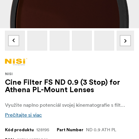
NISI
Cine Filter FS ND 0.9 (3 Stop) for
Athena PL-Mount Lenses
Využite naplno potenciál svojej kinematografie s filtrom NiSi ATHENA Full Spectrum FS ND Rear PL, ktorý bol presne navrhnutý pre objektívy s bajonetom ATHENA PL. Tento vysoko výkonný neutrálny filter (ND) Full Spectrum je nevyhnutným nástrojom pre filmárov, ktorí chcú regulovať expozíciu a zvýrazniť umelecký charakter svojich záberov aj za jasných svetelných podmienok.
Prečítajte si viac
128195
ND 0.9 ATH PL
Kód produktu
Part Number