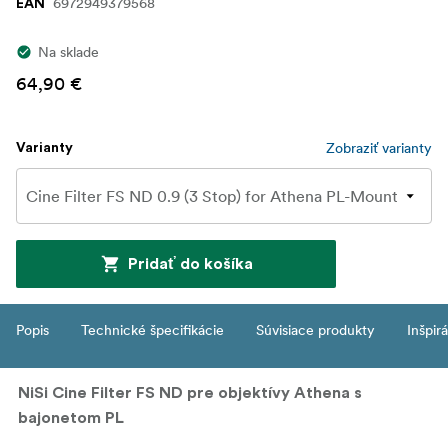
6972949379568
EAN
Na sklade
64,90 €
Zobraziť varianty
Varianty
Pridať do košíka
Popis
Technické špecifikácie
Súvisiace produkty
Inšpir
NiSi Cine Filter FS ND pre objektívy Athena s
bajonetom PL