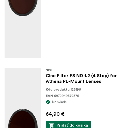
NISI
Cine Filter FS ND 1.2 (4 Stop) for
Athena PL-Mount Lenses
128196
Kód produktu
6972949379575
EAN
Na sklade
64,90 €
Pridať do košíka