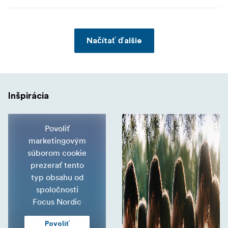
Načítať ďalšie
Inšpirácia
Povoliť
marketingovým
súborom cookie
prezerať tento
typ obsahu od
spoločnosti
Focus Nordic
Povoliť