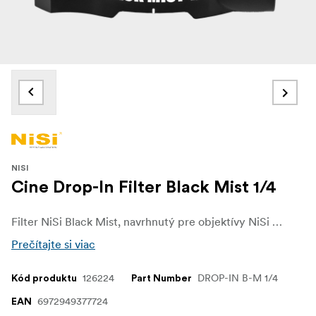
NISI
Cine Drop-In Filter Black Mist 1/4
Filter NiSi Black Mist, navrhnutý pre objektívy NiSi Athena, je dokonalým nástrojom na vizuálne rozprávanie príbehov, ktorý vám umožní naplno rozvinúť vašu kreativitu. Filter Black Mist prekračuje hranice bežného a premení vaše zábery na fascinujúce umelecké diela
Prečítajte si viac
126224
DROP-IN B-M 1/4
Kód produktu
Part Number
6972949377724
EAN