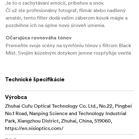
Je to o zachytávaní emócií, príbehov a snov.
Či už ste profesionálny fotograf, filmár alebo nadšený
amatér, tento filter dodá vašim záberom kúsok mágie a
pozdvihne ich na úplne novú úroveň umenia.
Očarujúca rovnováha tónov
Premeňte svoje scény na symfóniu tónov s filtrom Black
Mist. Svojím kúzelným dotykom jemne rozptyľuje svetlá
a zjemňuje tiene, čím prináša harmóniu do vašich
obrázkov a videí.
Rozlúčte sa s ostrými kontrastmi – filter Black Mist bez
Technické špecifikácie
námahy vyvažuje tónový rozsah a vytvára vizuálnu
symfóniu, ktorá zachytáva podstatu vášho objektu.
Výrobca
Vytvorte filmovú brilanciu
Zhuhai Cufu Optical Technology Co. Ltd., No.22, Pingbei
Predstavte si, že zachytávate filmový portrét zalitý
No.1 Road, Nanping Science and Technology Industrial
éterickým svetlom, kde je každá nedokonalosť a vráska
Park, Xiangzhou District, Zhuhai, China, 519060,
zmiernená, odhaľujúc skutočnú krásu vášho objektu.
https://en.nisioptics.com/
Alebo možno zachytávate filmovú krajinu za úsvitu, kde