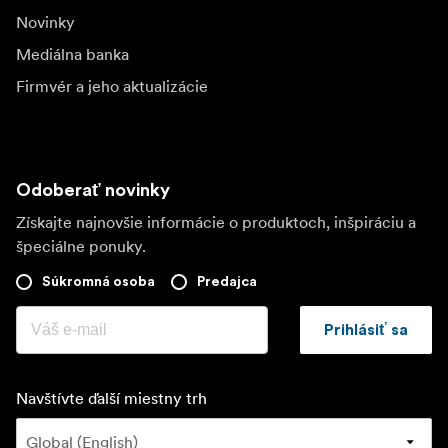
Novinky
Mediálna banka
Firmvér a jeho aktualizácie
Odoberať novinky
Získajte najnovšie informácie o produktoch, inšpiráciu a
špeciálne ponuky.
Súkromná osoba
Predajca
Prihlásiť sa
Navštívte ďalší miestny trh