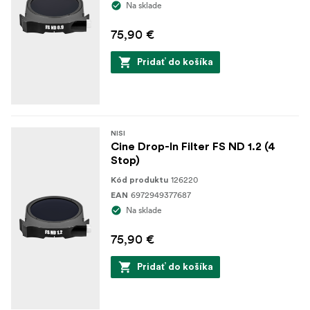
Na sklade
75,90 €
Pridať do košíka
NISI
Cine Drop-In Filter FS ND 1.2 (4
Stop)
126220
Kód produktu
6972949377687
EAN
Na sklade
75,90 €
Pridať do košíka