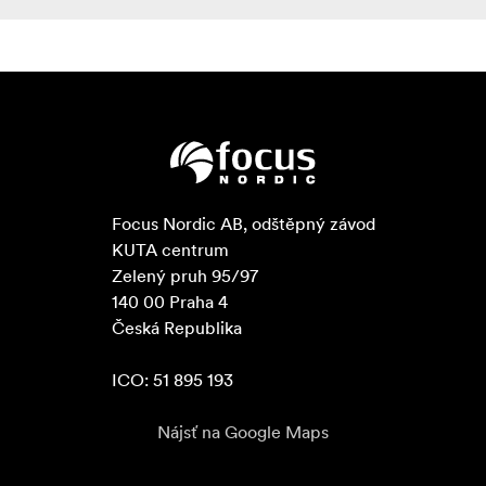
Focus Nordic AB, odštěpný závod

KUTA centrum

Zelený pruh 95/97

140 00 Praha 4

Česká Republika

ICO: 51 895 193
Nájsť na Google Maps