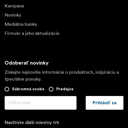
Kampane
Novinky
Mediálna banka
Firmvér a jeho aktualizácie
Odoberať novinky
Získajte najnovšie informácie o produktoch, inšpiráciu a
špeciálne ponuky.
Súkromná osoba
Predajca
Prihlásiť sa
Navštívte ďalší miestny trh