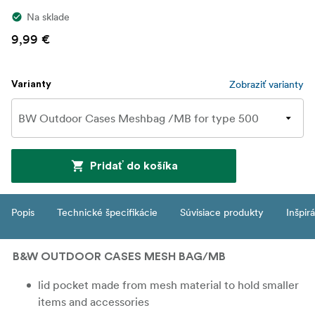
Na sklade
9,99 €
Zobraziť varianty
Varianty
Pridať do košíka
Popis
Technické špecifikácie
Súvisiace produkty
Inšpir
B&W OUTDOOR CASES MESH BAG/MB
lid pocket made from mesh material to hold smaller
items and accessories