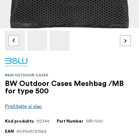
B&W OUTDOOR CASES
BW Outdoor Cases Meshbag /MB
for type 500
Prečítajte si viac
112344
MB/500
Kód produktu
Part Number
4031541737663
EAN