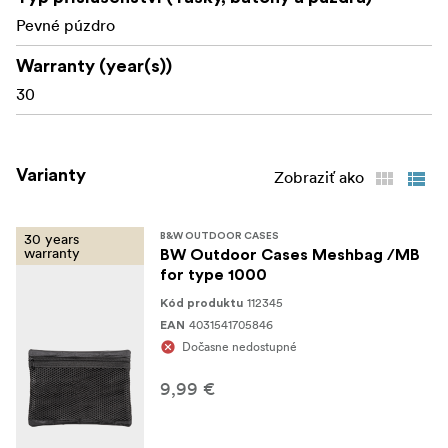
Pevné púzdro
Warranty (year(s))
30
Varianty
Zobraziť ako
30 years
B&W OUTDOOR CASES
warranty
BW Outdoor Cases Meshbag /MB
for type 1000
112345
Kód produktu
4031541705846
EAN
Dočasne nedostupné
9,99 €