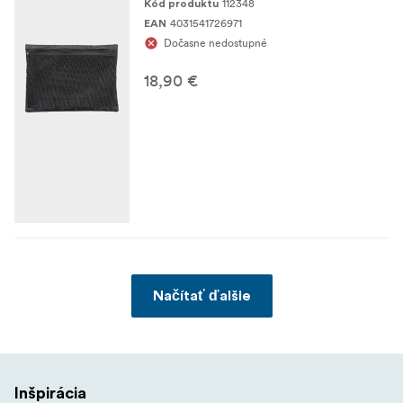
112348
Kód produktu
4031541726971
EAN
Dočasne nedostupné
18,90 €
Načítať ďalšie
Inšpirácia