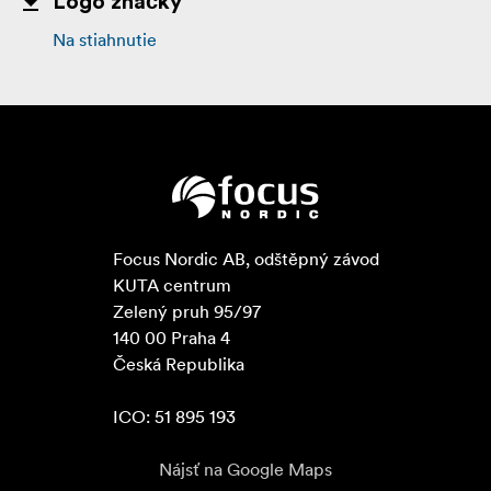
Logo značky
Na stiahnutie
Focus Nordic AB, odštěpný závod

KUTA centrum

Zelený pruh 95/97

140 00 Praha 4

Česká Republika

ICO: 51 895 193
Nájsť na Google Maps