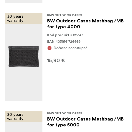
30 years
B&W OUTDOOR CASES
warranty
BW Outdoor Cases Meshbag /MB
for type 4000
112347
Kód produktu
4031541726469
EAN
Dočasne nedostupné
15,90 €
30 years
B&W OUTDOOR CASES
warranty
BW Outdoor Cases Meshbag /MB
for type 5000