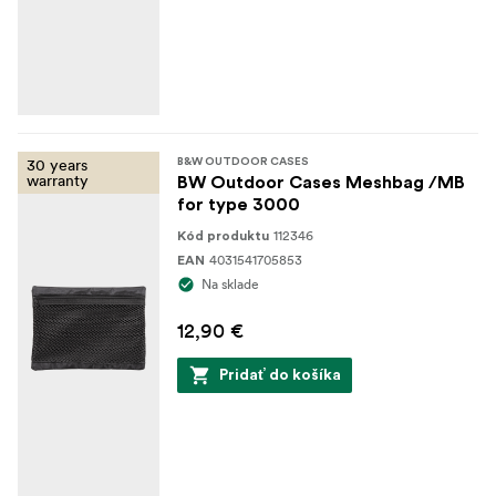
30 years
B&W OUTDOOR CASES
warranty
BW Outdoor Cases Meshbag /MB
for type 3000
112346
Kód produktu
4031541705853
EAN
Na sklade
12,90 €
Pridať do košíka