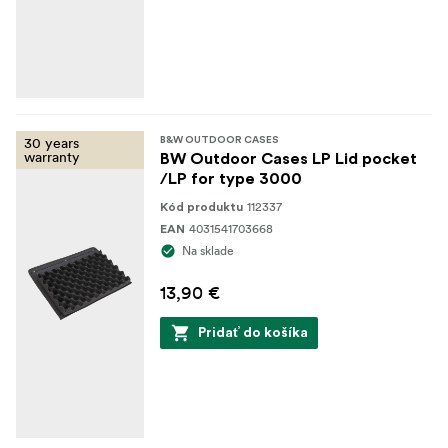
30 years
B&W OUTDOOR CASES
warranty
BW Outdoor Cases LP Lid pocket
/LP for type 3000
112337
Kód produktu
4031541703668
EAN
Na sklade
13,90 €
Pridať do košíka