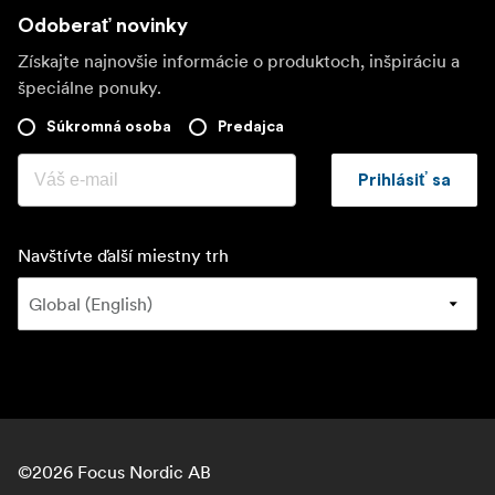
Odoberať novinky
Získajte najnovšie informácie o produktoch, inšpiráciu a
špeciálne ponuky.
Súkromná osoba
Predajca
Prihlásiť sa
Navštívte ďalší miestny trh
©
2026
Focus Nordic AB