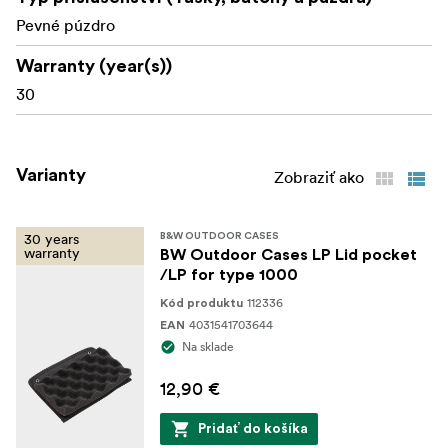
Pevné púzdro
Warranty (year(s))
30
Varianty
Zobraziť ako
30 years
B&W OUTDOOR CASES
warranty
BW Outdoor Cases LP Lid pocket
/LP for type 1000
112336
Kód produktu
4031541703644
EAN
Na sklade
12,90 €
Pridať do košíka