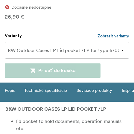
Dočasne nedostupné
26,90 €
Zobraziť varianty
Varianty
Pridať do košíka
Popis
Technické špecifikácie
Súvisiace produkty
Inšpir
B&W OUTDOOR CASES LP LID POCKET /LP
lid pocket to hold documents, operation manuals
etc.