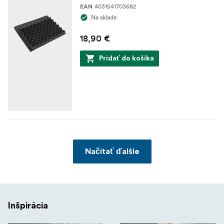
4031541703682
EAN
Na sklade
18,90 €
Pridať do košíka
Načítať ďalšie
Inšpirácia