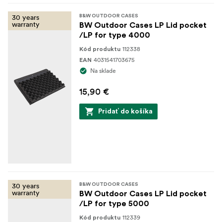
30 years
B&W OUTDOOR CASES
warranty
BW Outdoor Cases LP Lid pocket
/LP for type 4000
112338
Kód produktu
4031541703675
EAN
Na sklade
15,90 €
Pridať do košíka
30 years
B&W OUTDOOR CASES
warranty
BW Outdoor Cases LP Lid pocket
/LP for type 5000
112339
Kód produktu