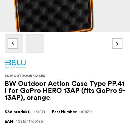
B&W OUTDOOR CASES
BW Outdoor Action Case Type PP.41
I for GoPro HERO 13AP (fits GoPro 9-
13AP), orange
131271
110839
Kód produktu
Part Number
4031541765185
EAN