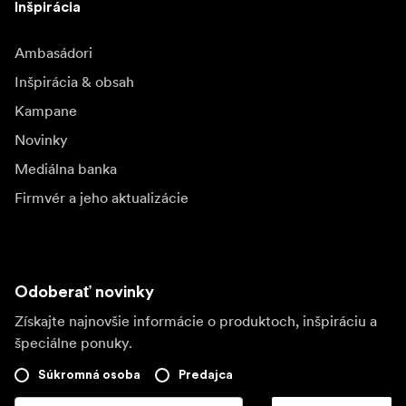
Inšpirácia
Ambasádori
Inšpirácia & obsah
Kampane
Novinky
Mediálna banka
Firmvér a jeho aktualizácie
Odoberať novinky
Získajte najnovšie informácie o produktoch, inšpiráciu a
špeciálne ponuky.
Súkromná osoba
Predajca