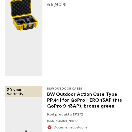
66,90 €
30 years
B&W OUTDOOR CASES
warranty
BW Outdoor Action Case Type
PP.41 I for GoPro HERO 13AP (fits
GoPro 9-13AP), bronze green
131272
Kód produktu
4031541765192
EAN
Dočasne nedostupné