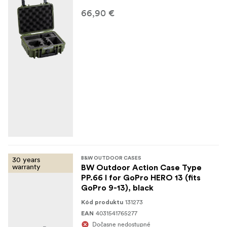
66,90 €
30 years
B&W OUTDOOR CASES
warranty
BW Outdoor Action Case Type
PP.66 I for GoPro HERO 13 (fits
GoPro 9-13), black
131273
Kód produktu
4031541765277
EAN
Dočasne nedostupné