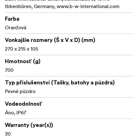
Ibbenbüren, Germany, www.b-w-international.com
Farba
Oranžová
Vonkajšie rozmery (Š x V x D) (mm)
270 x 215 x 105
Hmotnosť (g)
700
Typ příslušenství (Tašky, batohy a púzdra)
Pevné púzdro
Vodeodolnosť
Áno, IP67
Warranty (year(s))
30