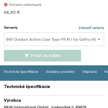
Dočasne nedostupné
66,90 €
Zobraziť varianty
Varianty
Pridať do košíka
Technické špecifikácie
Súvisiace produkty
Inšpirácia
Na
Technické špecifikácie
Výrobca
B&W International GmbH, Junkendiek 5, 49479