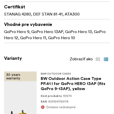
Certifikát
STANAG 4280, DEF STAN 81-41, ATA300
Vhodné pre vybavenie
GoPro Hero 9, GoPro Hero 13AP, GoPro Hero 13, GoPro
Hero 12, GoPro Hero 11, GoPro Hero 10
Varianty
Zobraziť ako
30 years
B&W OUTDOOR CASES
warranty
BW Outdoor Action Case Type
PP.41 I for GoPro HERO 13AP (fits
GoPro 9-13AP), yellow
131270
Kód produktu
4031541765178
EAN
Dočasne nedostupné