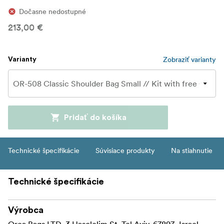
Dočasne nedostupné
213,00 €
Zobraziť varianty
Varianty
Pridať do košíka
Technické špecifikácie
Súvisiace produkty
Na stiahnutie
Technické špecifikácie
Výrobca
Orca Bags LTD, 3 Hasolelim St. Tel Aviv, 67897- Israel,