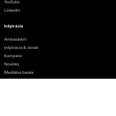
YouTube
LinkedIn
Inšpirácia
Ambasádori
Inšpirácia & obsah
Kampane
Novinky
Mediálna banka
Firmvér a jeho aktualizácie
Odoberať novinky
Získajte najnovšie informácie o produktoch, inšpiráciu a