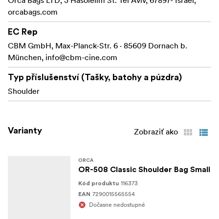
orcabags.com
EC Rep
CBM GmbH, Max-Planck-Str. 6 · 85609 Dornach b.
München,
info@cbm-cine.com
Typ příslušenství (Tašky, batohy a púzdra)
Shoulder
Varianty
Zobraziť ako
ORCA
OR-508 Classic Shoulder Bag Small
116373
Kód produktu
7290015565554
EAN
Dočasne nedostupné