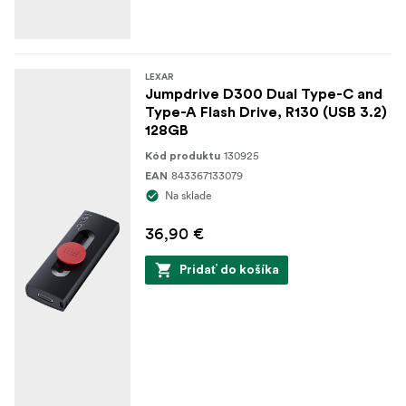
LEXAR
Jumpdrive D300 Dual Type-C and
Type-A Flash Drive, R130 (USB 3.2)
128GB
130925
Kód produktu
843367133079
EAN
Na sklade
36,90 €
Pridať do košíka