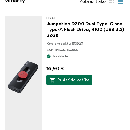
Varianty
Zobraziť ako
LEXAR
Jumpdrive D300 Dual Type-C and
Type-A Flash Drive, R100 (USB 3.2)
32GB
130923
Kód produktu
843367133055
EAN
Na sklade
16,90 €
Pridať do košíka