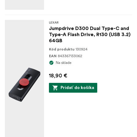
LEXAR
Jumpdrive D300 Dual Type-C and
Type-A Flash Drive, R130 (USB 3.2)
64GB
130924
Kód produktu
843367133062
EAN
Na sklade
18,90 €
Pridať do košíka