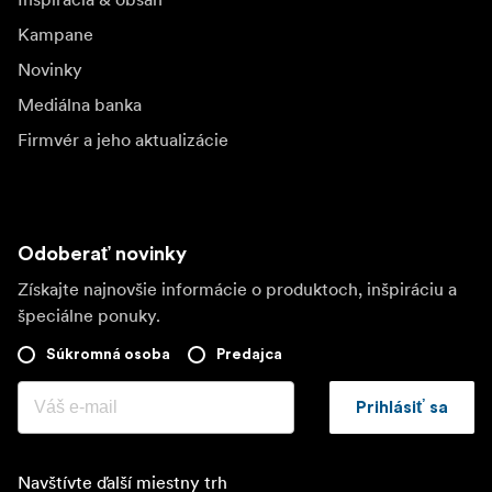
Kampane
Novinky
Mediálna banka
Firmvér a jeho aktualizácie
Odoberať novinky
Získajte najnovšie informácie o produktoch, inšpiráciu a
špeciálne ponuky.
Súkromná osoba
Predajca
Prihlásiť sa
Navštívte ďalší miestny trh