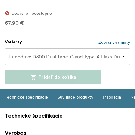
Dočasne nedostupné
67,90 €
Zobraziť varianty
Varianty
Pridať do košíka
Technické špecifikácie
Súvisiace produkty
Inšpirácia
Na
Technické špecifikácie
Výrobca