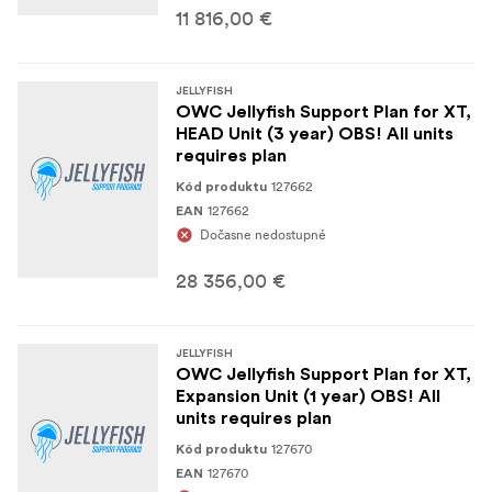
11 816,00 €
JELLYFISH
OWC Jellyfish Support Plan for XT,
HEAD Unit (3 year) OBS! All units
requires plan
127662
Kód produktu
127662
EAN
Dočasne nedostupné
28 356,00 €
JELLYFISH
OWC Jellyfish Support Plan for XT,
Expansion Unit (1 year) OBS! All
units requires plan
127670
Kód produktu
127670
EAN