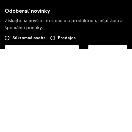
Odoberať novinky
Získajte najnovšie informácie o produktoch, inšpiráciu a
špeciálne ponuky.
Súkromná osoba
Predajca
Prihlásiť sa
Navštívte ďalší miestny trh
©
2026
Focus Nordic AB