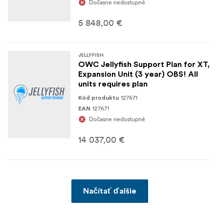
Dočasne nedostupné
5 848,00 €
JELLYFISH
OWC Jellyfish Support Plan for XT,
Expansion Unit (3 year) OBS! All
units requires plan
127671
Kód produktu
127671
EAN
Dočasne nedostupné
14 037,00 €
Načítať ďalšie