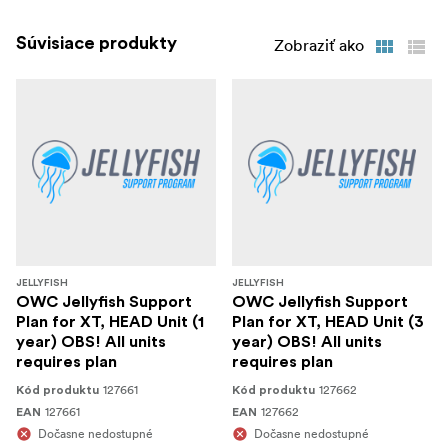
Súvisiace produkty
Zobraziť ako
JELLYFISH
JELLYFISH
OWC Jellyfish Support
OWC Jellyfish Support
Plan for XT, HEAD Unit (1
Plan for XT, HEAD Unit (3
year) OBS! All units
year) OBS! All units
requires plan
requires plan
127661
127662
Kód produktu
Kód produktu
127661
127662
EAN
EAN
Dočasne nedostupné
Dočasne nedostupné