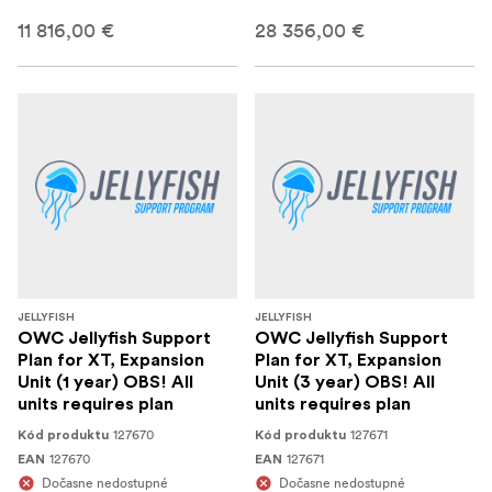
11 816,00 €
28 356,00 €
JELLYFISH
JELLYFISH
OWC Jellyfish Support
OWC Jellyfish Support
Plan for XT, Expansion
Plan for XT, Expansion
Unit (1 year) OBS! All
Unit (3 year) OBS! All
units requires plan
units requires plan
127670
127671
Kód produktu
Kód produktu
127670
127671
EAN
EAN
Dočasne nedostupné
Dočasne nedostupné