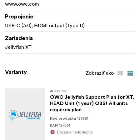
www.owc.com
Prepojenie
USB-C (3.0), HDMI output (Type D)
Zariadenia
Jellyfish XT
Varianty
Zobraziť ako
JELLYFISH
OWC Jellyfish Support Plan for XT,
HEAD Unit (1 year) OBS! All units
requires plan
127661
Kód produktu
127661
EAN
Dočasne nedostupné