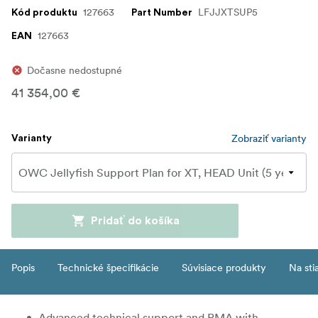
127663
LFJJXTSUP5
Kód produktu
Part Number
127663
EAN
Dočasne nedostupné
41 354,00 €
Zobraziť varianty
Varianty
Pridať do košíka
Popis
Technické špecifikácie
Súvisiace produkty
Na sti
Advanced technical support and RMA with