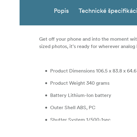
Popis
Technické špecifikác
Get off your phone and into the moment wi
sized photos, it’s ready for wherever
analog 
Product Dimensions 106.5 x 83.8 x 64.
Product Weight 340 grams
Battery Lithium-Ion battery
Outer Shell ABS, PC
Shutter System 1/500-1sec
Aperture F14,4 and f32