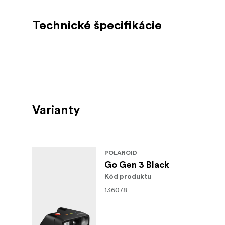
Lens Polycarbonate resin fixed focus l
Technické špecifikácie
Focal Length 63.75mm
Field of View Horizontal 38°, vertical 3
Flash System Vacuum discharge tube s
Compatible With Go Film
Varianty
Device Interface Ports USB Type C char
Whats in the box:
Camera
POLAROID
Go Gen 3 Black
Wrist strap
Kód produktu
Stickers
136078
Quick start guide