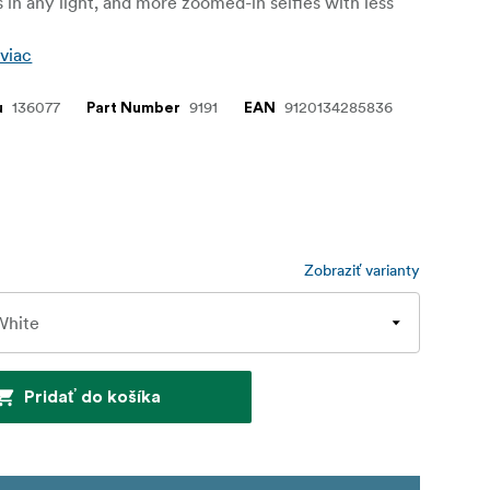
s in any light, and more zoomed-in selfies with less
 viac
136077
9191
9120134285836
u
Part Number
EAN
Zobraziť varianty
Pridať do košíka