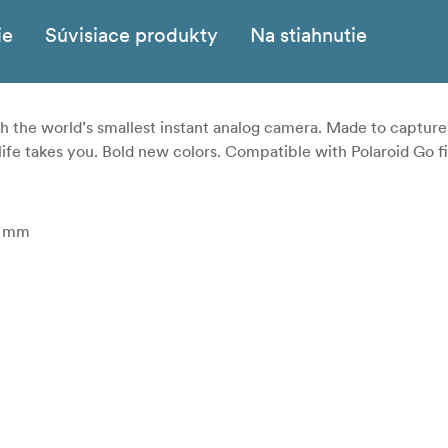
ie
Súvisiace produkty
Na stiahnutie
th the
world’s smallest instant analog camera. Made to
capture
life takes you. Bold new
colors. Compatible with Polaroid Go f
6 mm