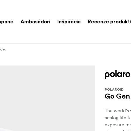
mpane
Ambasádori
Inšpirácia
Recenze produkt
hite
POLAROID
Go Gen
The world’s 
analog life t
exposure mod