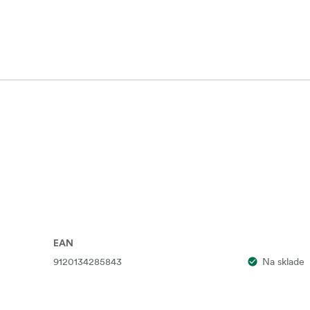
ens
8,8°
torage
ging input x1
EAN
9120134285843
Na sklade