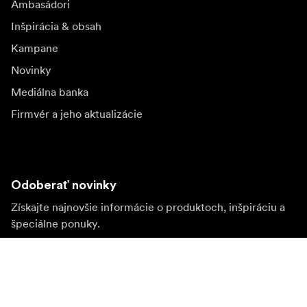
Ambasádori
Inšpirácia & obsah
Kampane
Novinky
Mediálna banka
Firmvér a jeho aktualizácie
Odoberať novinky
Získajte najnovšie informácie o produktoch, inšpiráciu a
špeciálne ponuky.
Súkromná osoba
Predajca
Prihlásiť sa