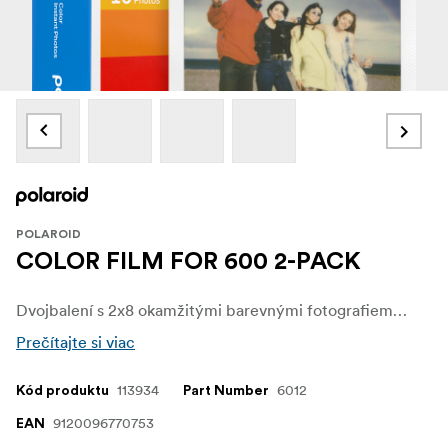
POLAROID
COLOR FILM FOR 600 2-PACK
Dvojbalení s 2x8 okamžitými barevnými fotografiemi s bílými rámečky pro použití s fotoaparáty Polaroid 600 a I-type.
Prečítajte si viac
113934
6012
Kód produktu
Part Number
9120096770753
EAN