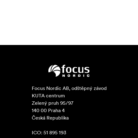
Focus Nordic AB, odštěpný závod

KUTA centrum

Zelený pruh 95/97

140 00 Praha 4

Česká Republika

ICO: 51 895 193