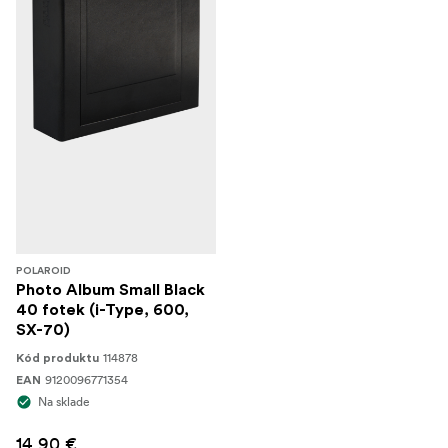
POLAROID
Photo Album Small Black
40 fotek (i-Type, 600,
SX-70)
114878
Kód produktu
9120096771354
EAN
Na sklade
14,90 €