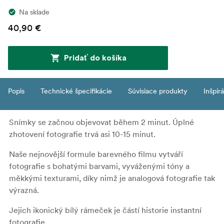
Na sklade
40,90 €
Pridať do košíka
Popis
Technické špecifikácie
Súvisiace produkty
Inšpir
Snímky se začnou objevovat během 2 minut. Úplné
zhotovení fotografie trvá asi 10-15 minut.
Naše nejnovější formule barevného filmu vytváří
fotografie s bohatými barvami, vyváženými tóny a
měkkými texturami, díky nimž je analogová fotografie tak
výrazná.
Jejich ikonický bílý rámeček je částí historie instantní
fotografie.